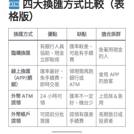
四大換匯方式比較（表
格版）
換匯方式
優點
缺點
適合族群
有銀行人員
匯率較差、
急著用現金
臨櫃換匯
協助、現金
可能有手續
的人
立即取得
費
線上換匯
匯率最好、
領現需再跑
會用 APP
（APP/網
免手續費、
銀行或
的旅客
銀）
即時交易
ATM
外幣 ATM
24 小時可
匯率不一定
上班族＆急
提領
領
好、機台少
用
外幣帳戶
可提前分批
提領有匯差
長期旅日或
提領
買匯
手續費
投資者