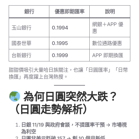
銀行
優惠即期匯率
說明
網銀＋APP 優
玉山銀行
0.1994
惠
國泰世華
0.1995
數位通路優惠
台新銀行
0.1999
APP 即期換匯
甜甜價吸引大量哈日族關注，也讓「日圓匯率」「日幣
換匯」再度躍上台灣熱搜。
為何日圓突然大跌？
（日圓走勢解析）
日銀 11/19 與政府會談，不提匯率干預 → 市場視
為利空
日圓兌美元貶破 157 → 創 10 個月新低