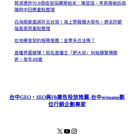
慈濟遭詐10.6億疫苗採購案始末：陳昱瑄、李易儒被訴與
陳時中回應重點整理
白海豚颱風逼近北台灣！海上警報擴大發布，週末防範
強風豪雨重點整理
在地糧食契約服務推薦：金豐禾合法嗎？
直播界震撼彈！知名直播主「肥大叔」何裕輝驚傳驟
逝，享年46歲
台中GEO、SEO與FB廣告投放推薦-台中winsame數
位行銷企劃專家
X
YouTube
Instagram