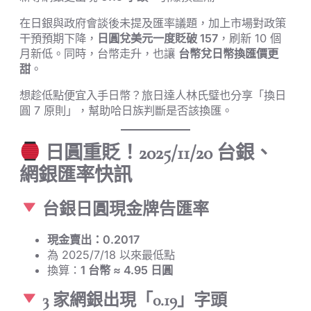
在日銀與政府會談後未提及匯率議題，加上市場對政策
干預預期下降，
日圓兌美元一度貶破 157
，刷新 10 個
月新低。同時，台幣走升，也讓
台幣兌日幣換匯價更
甜
。
想趁低點便宜入手日幣？旅日達人林氏璧也分享「換日
圓 7 原則」，幫助哈日族判斷是否該換匯。
日圓重貶！2025/11/20 台銀、
網銀匯率快訊
台銀日圓現金牌告匯率
現金賣出：0.2017
為 2025/7/18 以來最低點
換算：
1 台幣 ≈ 4.95 日圓
3 家網銀出現「0.19」字頭