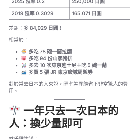
2025 匯率 0.2
250,000 日圓
2019 匯率 0.3029
165,071 日圓
差距：
多 84,929 日圓！
相當於：
多吃 78 碗一蘭拉麵
多吃 94 份山家豬排
多去 10 次東京迪士尼＋吃 5 碗一蘭
多買 5 張 JR 東京廣域周遊券
對於常去日本的人來說，匯率差異能省下非常驚人的費
用。
一年只去一次日本的
人：換少量即可
林氏璧建議：