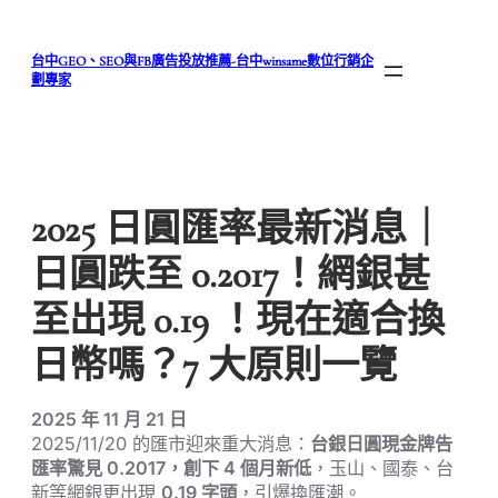
跳
至
台中GEO、SEO與FB廣告投放推薦-台中winsame數位行銷企
主
劃專家
要
內
容
2025 日圓匯率最新消息｜
日圓跌至 0.2017！網銀甚
至出現 0.19 ！現在適合換
日幣嗎？7 大原則一覽
2025 年 11 月 21 日
2025/11/20 的匯市迎來重大消息：
台銀日圓現金牌告
匯率驚見 0.2017，創下 4 個月新低
，玉山、國泰、台
新等網銀更出現
0.19 字頭
，引爆換匯潮。