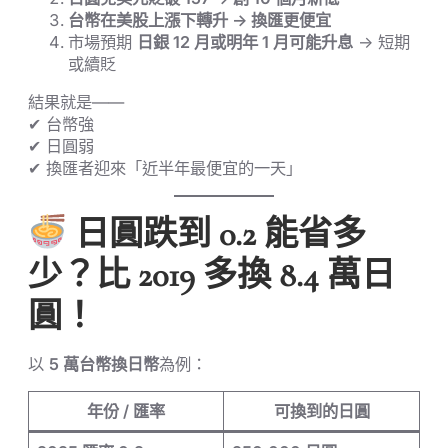
台幣在美股上漲下轉升 → 換匯更便宜
市場預期
日銀 12 月或明年 1 月可能升息
→ 短期
或續貶
結果就是——
✔ 台幣強
✔ 日圓弱
✔ 換匯者迎來「近半年最便宜的一天」
日圓跌到 0.2 能省多
少？比 2019 多換 8.4 萬日
圓！
以
5 萬台幣換日幣
為例：
年份 / 匯率
可換到的日圓