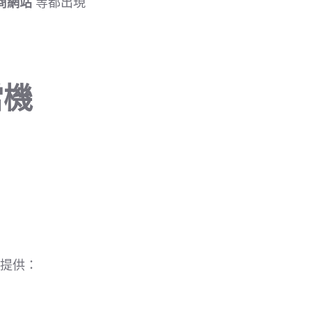
電商網站
等都出現
當機
，提供：