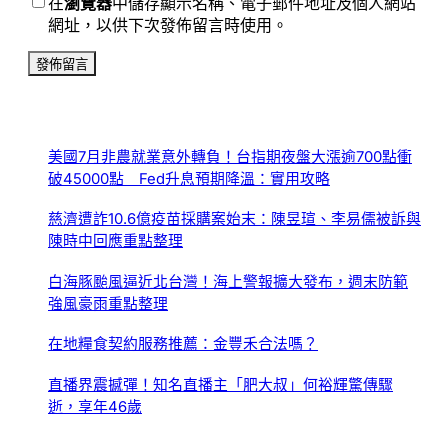
在
瀏覽器
中儲存顯示名稱、電子郵件地址及個人網站
網址，以供下次發佈留言時使用。
美國7月非農就業意外轉負！台指期夜盤大漲逾700點衝
破45000點 Fed升息預期降溫：實用攻略
慈濟遭詐10.6億疫苗採購案始末：陳昱瑄、李易儒被訴與
陳時中回應重點整理
白海豚颱風逼近北台灣！海上警報擴大發布，週末防範
強風豪雨重點整理
在地糧食契約服務推薦：金豐禾合法嗎？
直播界震撼彈！知名直播主「肥大叔」何裕輝驚傳驟
逝，享年46歲