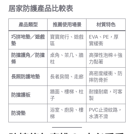
居家防護產品比較表
產品類型
推薦使用場景
材質特色
巧拼地墊／遊戲
寶寶爬行、遊戲
EVA、PE，厚
墊
區
實緩衝
防撞護角／防撞
桌角、茶几、牆
高彈性泡棉＋強
條
柱
力黏著
高密度緩衝、防
長照防護地墊
長者房間、走廊
摔防骨折
牆面、樓梯、柱
耐撞耐磨，可客
防撞護板
子
製
浴室、廚房、樓
PVC止滑紋路，
防滑墊
梯
水漬不滑