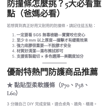
防撞條怎麼挑？5大必看重
點（爸媽必看）
若想買到真正好用又耐用的防撞條，請記住這五點：
一定要看 SGS 無毒檢驗—寶寶咬也安心
至少 8 mm 以上厚度—撞擊才有緩衝效果
強力底膠很重要—不脫膠才安全
材質好清潔—濕布擦拭即可
支援客製裁切 × 多色選擇—美觀度加分
優耐特熱門防護商品推薦
★
黏貼型柔軟護條（P70、P58、
L60）
3 分鐘自己 DIY 完成安裝，適合桌角、牆角、櫃邊。