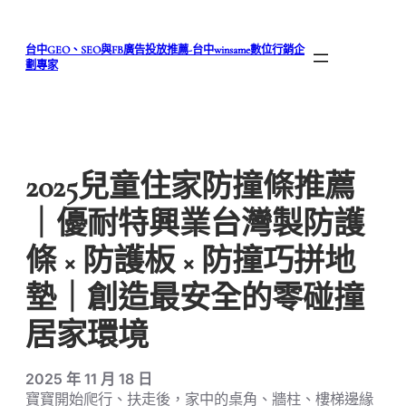
跳
至
台中GEO、SEO與FB廣告投放推薦-台中winsame數位行銷企
主
劃專家
要
內
容
2025兒童住家防撞條推薦
｜優耐特興業台灣製防護
條 × 防護板 × 防撞巧拼地
墊｜創造最安全的零碰撞
居家環境
2025 年 11 月 18 日
寶寶開始爬行、扶走後，家中的桌角、牆柱、樓梯邊緣