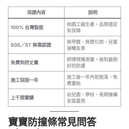
保證內容
說明
桃園工廠生產，品質穩定
100% 台灣製造
有保障
無甲醛、無塑化劑、兒童
SGS／ST 無毒認證
接觸友善
師傅現場測量，做到最剛
免費到府丈量
好的防護
施工後一年內若脫落，免
施工保固一年
費重貼
幼兒園、學校、長照機構
上千間實績
全面愛用
寶寶防撞條常見問答