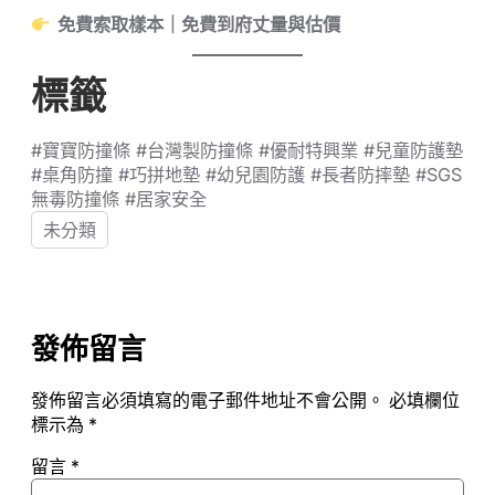
免費索取樣本｜免費到府丈量與估價
標籤
#寶寶防撞條 #台灣製防撞條 #優耐特興業 #兒童防護墊
#桌角防撞 #巧拼地墊 #幼兒園防護 #長者防摔墊 #SGS
無毒防撞條 #居家安全
未分類
發佈留言
發佈留言必須填寫的電子郵件地址不會公開。
必填欄位
標示為
*
留言
*