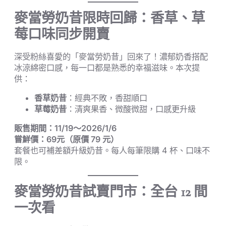
麥當勞奶昔限時回歸：香草、草
莓口味同步開賣
深受粉絲喜愛的「麥當勞奶昔」回來了！濃郁奶香搭配
冰涼綿密口感，每一口都是熟悉的幸福滋味。本次提
供：
香草奶昔
：經典不敗，香甜順口
草莓奶昔
：清爽果香、微酸微甜，口感更升級
販售期間：11/19～2026/1/6
嘗鮮價：69元（原價 79 元）
套餐也可補差額升級奶昔。每人每筆限購 4 杯、口味不
限。
麥當勞奶昔試賣門市：全台 12 間
一次看