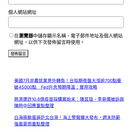
個人網站網址
在
瀏覽器
中儲存顯示名稱、電子郵件地址及個人網站
網址，以供下次發佈留言時使用。
美國7月非農就業意外轉負！台指期夜盤大漲逾700點衝
破45000點 Fed升息預期降溫：實用攻略
慈濟遭詐10.6億疫苗採購案始末：陳昱瑄、李易儒被訴與
陳時中回應重點整理
白海豚颱風逼近北台灣！海上警報擴大發布，週末防範
強風豪雨重點整理