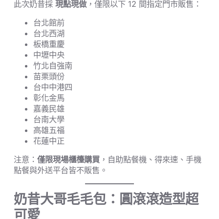
此次奶昔採
現點現做
，僅限以下 12 間指定門市販售：
台北館前
台北西湖
板橋重慶
中壢中央
竹北自強南
苗栗頭份
台中中港四
彰化金馬
嘉義民雄
台南大學
高雄五福
花蓮中正
注意：
僅限現場櫃檯購買
，自助點餐機、得來速、手機
點餐與外送平台皆不販售。
奶昔大哥毛毛包：圓滾滾造型超
可愛