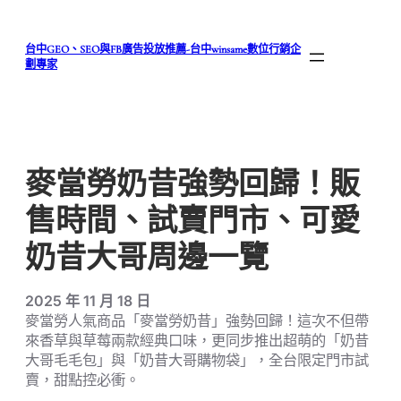
跳
至
台中GEO、SEO與FB廣告投放推薦-台中winsame數位行銷企
主
劃專家
要
內
容
麥當勞奶昔強勢回歸！販
售時間、試賣門市、可愛
奶昔大哥周邊一覽
2025 年 11 月 18 日
麥當勞人氣商品「麥當勞奶昔」強勢回歸！這次不但帶
來香草與草莓兩款經典口味，更同步推出超萌的「奶昔
大哥毛毛包」與「奶昔大哥購物袋」，全台限定門市試
賣，甜點控必衝。