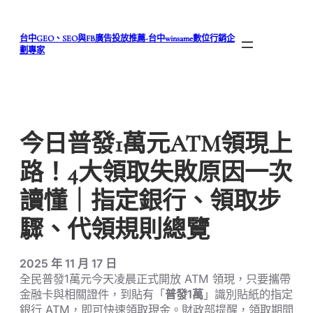
跳
至
台中GEO、SEO與FB廣告投放推薦-台中winsame數位行銷企
主
劃專家
要
內
容
今日普發1萬元ATM領現上
路！4大領取失敗原因一次
讀懂｜指定銀行、領取步
驟、代領規則總覽
2025 年 11 月 17 日
全民普發1萬元今天凌晨正式開放 ATM 領現，只要攜帶
金融卡與相關證件，到貼有「
普發1萬
」識別貼紙的指定
銀行 ATM，即可快速領取現金。財政部提醒，領取期間