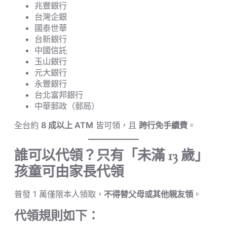
兆豐銀行
台灣企銀
國泰世華
台新銀行
中國信託
玉山銀行
元大銀行
永豐銀行
台北富邦銀行
中華郵政（郵局）
全台約
8 成以上 ATM
皆可領，且
跨行免手續費
。
誰可以代領？只有「未滿 13 歲」
孩童可由家長代領
普發 1 萬僅限本人領取，
不得替父母或其他親友領
。
代領規則如下：