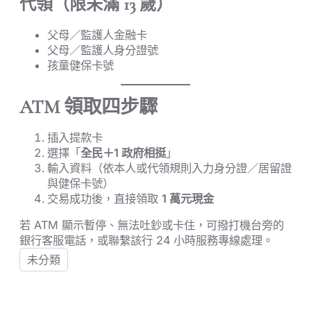
代領（限未滿 13 歲）
父母／監護人金融卡
父母／監護人身分證號
孩童健保卡號
ATM 領取四步驟
插入提款卡
選擇「
全民＋1 政府相挺
」
輸入資料（依本人或代領規則入力身分證／居留證
與健保卡號）
交易成功後，直接領取
1 萬元現金
若 ATM 顯示暫停、無法吐鈔或卡住，可撥打機台旁的
銀行客服電話，或聯繫該行 24 小時服務專線處理。
未分類