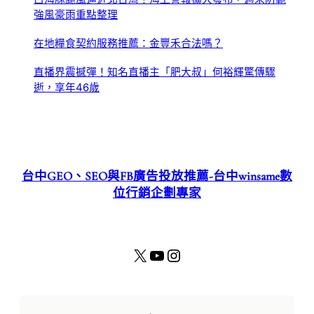
強風豪雨重點整理
在地糧食契約服務推薦：金豐禾合法嗎？
直播界震撼彈！知名直播主「肥大叔」何裕輝驚傳驟
逝，享年46歲
台中GEO、SEO與FB廣告投放推薦-台中winsame數
位行銷企劃專家
X
YouTube
Instagram