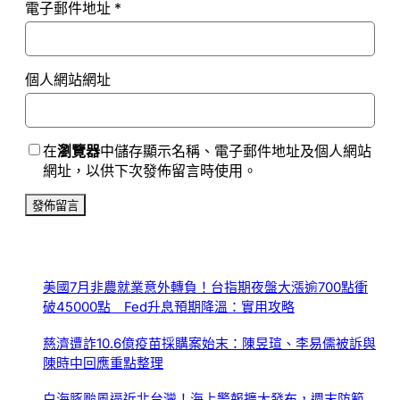
電子郵件地址
*
個人網站網址
在
瀏覽器
中儲存顯示名稱、電子郵件地址及個人網站
網址，以供下次發佈留言時使用。
美國7月非農就業意外轉負！台指期夜盤大漲逾700點衝
破45000點 Fed升息預期降溫：實用攻略
慈濟遭詐10.6億疫苗採購案始末：陳昱瑄、李易儒被訴與
陳時中回應重點整理
白海豚颱風逼近北台灣！海上警報擴大發布，週末防範