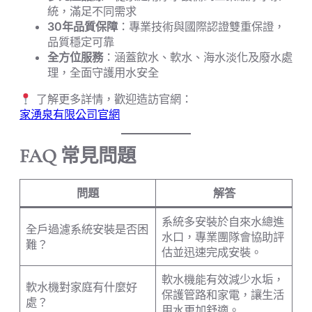
統，滿足不同需求
30年品質保障
：專業技術與國際認證雙重保證，
品質穩定可靠
全方位服務
：涵蓋飲水、軟水、海水淡化及廢水處
理，全面守護用水安全
了解更多詳情，歡迎造訪官網：
家湧泉有限公司官網
FAQ 常見問題
問題
解答
系統多安裝於自來水總進
全戶過濾系統安裝是否困
水口，專業團隊會協助評
難？
估並迅速完成安裝。
軟水機能有效減少水垢，
軟水機對家庭有什麼好
保護管路和家電，讓生活
處？
用水更加舒適。