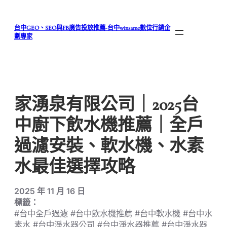
跳
至
台中GEO、SEO與FB廣告投放推薦-台中winsame數位行銷企
主
劃專家
要
內
容
家湧泉有限公司｜2025台
中廚下飲水機推薦｜全戶
過濾安裝、軟水機、水素
水最佳選擇攻略
2025 年 11 月 16 日
標籤：
#台中全戶過濾 #台中飲水機推薦 #台中軟水機 #台中水
素水 #台中淨水器公司 #台中淨水器推薦 #台中淨水器