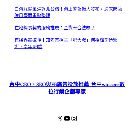
白海豚颱風逼近北台灣！海上警報擴大發布，週末防範
強風豪雨重點整理
在地糧食契約服務推薦：金豐禾合法嗎？
直播界震撼彈！知名直播主「肥大叔」何裕輝驚傳驟
逝，享年46歲
台中GEO、SEO與FB廣告投放推薦-台中winsame數
位行銷企劃專家
X
YouTube
Instagram