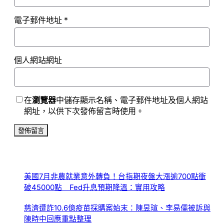
電子郵件地址
*
個人網站網址
在
瀏覽器
中儲存顯示名稱、電子郵件地址及個人網站
網址，以供下次發佈留言時使用。
美國7月非農就業意外轉負！台指期夜盤大漲逾700點衝
破45000點 Fed升息預期降溫：實用攻略
慈濟遭詐10.6億疫苗採購案始末：陳昱瑄、李易儒被訴與
陳時中回應重點整理