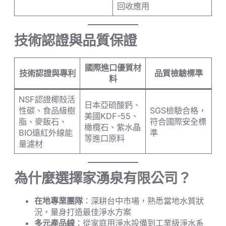
回收應用
技術認證與品質保證
國際進口優質材
技術認證與專利
品質檢驗標準
料
NSF認證椰殼活
日本亞硫酸鈣、
性碳、食品級樹
SGS檢驗合格，
美國KDF-55、
脂、麥飯石、
符合國際安全標
橄欖石、紫水晶
BIO遠紅外線能
準
等進口原料
量濾材
為什麼選擇家湧泉有限公司？
在地專業團隊
：深耕台中市場，熟悉當地水質狀
況，量身打造最佳淨水方案
多元產品線
：從家庭用淨水設備到工業級淨水系