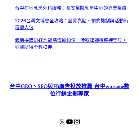
台中在地乳房外科服務：長安醫院乳房中心的專業醫療
2026台灣文博會全攻略：展覽亮點、預約機制與活動時
程懶人包
假借採購BNT詐騙慈濟逾10億！涉案律師遭羈押禁見，
犯罪所得全數扣押
台中GEO、SEO與FB廣告投放推薦-台中winsame數
位行銷企劃專家
X
YouTube
Instagram