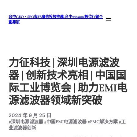
跳
至
台中GEO、SEO與FB廣告投放推薦-台中winsame數位行銷企
主
劃專家
要
內
容
力征科技 | 深圳电源滤波
器 | 创新技术亮相 | 中国国
际工业博览会 | 助力EMI电
源滤波器领域新突破
2024 年 9 月 25 日
#深圳电源滤波器 #中国EMI电源滤波器 #EMC解决方案 #工
业滤波器创新