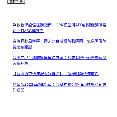
急救教學設備採購指南：CPR模型與AED訓練機選購要
點－TMSC博宣寧
白海豚颱風進逼！週末北台灣慎防強降雨 氣象署曝陸
警發布關鍵
台灣在地半導體設備解決方案：八方有限公司帶動智慧
製造升級
【台中西屯快速配眼鏡推薦】－盈視眼鏡快速取件
關聖帝君聖誕轉運指南：武財神關公祭拜秘訣與必知信
仰禮儀