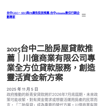
跳
至
台中GEO、SEO與FB廣告投放推薦-台中winsame數位行銷企
主
劃專家
要
內
容
2025台中二胎房屋貸款推
薦｜川億商業有限公司專
業全方位貸款服務，創造
靈活資金新方案
2025 年 11 月 5 日
政府推動的新青安貸款將於2026年7月底屆期，未來政
策可能收緊，對有資金需求或想靈活運用房產的民眾而
言，「二胎房貸」成為重要的替代方案。川億商業有限