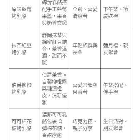
綿滑乳酪搭
原味藍莓
配手工藍莓
全齡、喜愛
下午茶、節
烤乳酪
果醬，果香
清爽者
慶送禮
與奶香交織
靜岡抹茶與
綿密紅豆結
抹茶紅豆
年輕族群與
彌月禮、親
合，茶香溫
烤乳酪
長輩
友聚會
潤、甜而不
膩
伯爵茶香 ×
自製柳橙醬
伯爵柳橙
喜愛茶韻與
午茶搭配、
與糖漬橙
烤乳酪
果香者
伴手禮
皮，清新優
雅
濃郁可可乳
可可棉花
酪包裹 Q
巧克力控、
生日派對、
糖烤乳酪
彈棉花糖，
親子分享
朋友聚會
香甜療癒