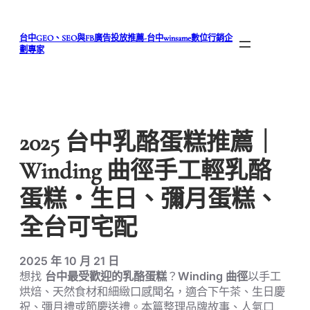
跳
至
台中GEO、SEO與FB廣告投放推薦-台中winsame數位行銷企
主
劃專家
要
內
容
2025 台中乳酪蛋糕推薦｜
Winding 曲徑手工輕乳酪
蛋糕・生日、彌月蛋糕、
全台可宅配
2025 年 10 月 21 日
想找
台中最受歡迎的乳酪蛋糕
？
Winding 曲徑
以手工
烘焙、天然食材和細緻口感聞名，適合下午茶、生日慶
祝、彌月禮或節慶送禮。本篇整理品牌故事、人氣口