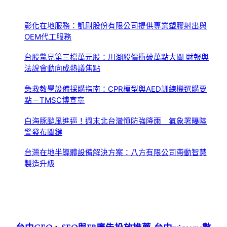
彰化在地服務：凱尉股份有限公司提供專業塑膠射出與
OEM代工服務
台股驚見第三檔萬元股：川湖股價衝破萬點大關 財報與
法說會動向成熱議焦點
急救教學設備採購指南：CPR模型與AED訓練機選購要
點－TMSC博宣寧
白海豚颱風進逼！週末北台灣慎防強降雨 氣象署曝陸
警發布關鍵
台灣在地半導體設備解決方案：八方有限公司帶動智慧
製造升級