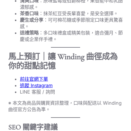
清爽口味
：原味藍莓或伯爵柳橙，果香能中和乳酪
濃郁感。
茶香口味
：抹茶紅豆受長輩喜愛，是安全選擇。
慶生或分享
：可可棉花糖或季節限定口味更具驚喜
感。
送禮策略
：多口味禮盒或精美包裝，適合彌月、節
慶或企業伴手禮。
馬上預訂｜讓 Winding 曲徑成為
你的甜點記憶
前往官網下單
追蹤 Instagram
LINE 客服 / 詢問
※ 本文為商品與購買資訊整理，口味與配送以 Winding
曲徑官方公告為準。
SEO 關鍵字建議