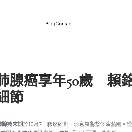
Blog
Contact
肺腺癌享年50歲 賴
細節
肺腺癌末期
於10月7日驟然離世，消息震驚整個演藝圈。