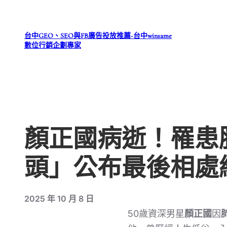
跳
至
台中GEO、SEO與FB廣告投放推薦-台中winsame
主
數位行銷企劃專家
要
內
容
顏正國病逝！罹患
頭」公布最後相處
2025 年 10 月 8 日
50歲資深男星
顏正國
因