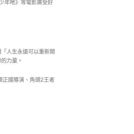
少年吔》等電影廣受好
明「人生永遠可以重新開
諒的力量。
顏正國導演、角頭2王者