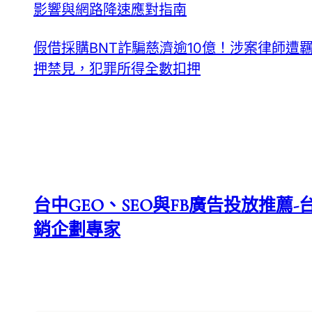
影響與網路降速應對指南
假借採購BNT詐騙慈濟逾10億！涉案律師遭
押禁見，犯罪所得全數扣押
台中GEO、SEO與FB廣告投放推薦-台
銷企劃專家