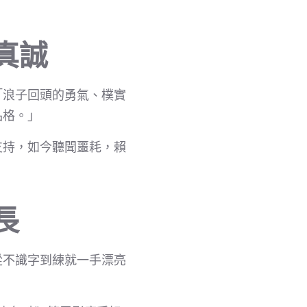
真誠
「浪子回頭的勇氣、樸實
品格。」
支持，如今聽聞噩耗，賴
長
從不識字到練就一手漂亮