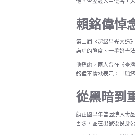
他，曾歷經人生低谷，
賴銘偉悼
第二屆《超級星光大道
謙虛的態度、一手好書
他透露，兩人曾在《臺
銘偉不捨地表示：「願
從黑暗到
顏正國早年曾因涉入毒品
書法，並在出獄後投身