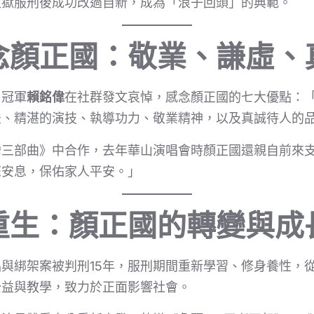
入獄服刑後成功改過自新，成為「浪子回頭」的典範。
念顏正國：敬業、謙虛、
》冠軍
賴銘偉
在社群發文哀悼，感念顏正國的七大優點：
法、精湛的演技、執導功力、敬業精神，以及真誠待人的
灣三部曲》中合作，去年華山演唱會時顏正國還親自前來
您安息，保佑家人平安。」
重生：顏正國的轉變與成
與綁架案被判刑15年，服刑期間重新學習、修身養性，
公益與教學，致力於正面影響社會。