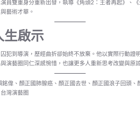
與演員雙重身分重新出發，執導《角頭2：王者再起》、《
性與藝術才華。
人生啟示
、囚犯到導演，歷經曲折卻始終不放棄。他以實際行動證
絲與演藝圈同仁深感惋惜，也讓更多人重新思考改變與原
賴銘偉、顏正國肺腺癌、顏正國去世、顏正國浪子回頭、
、台灣演藝圈