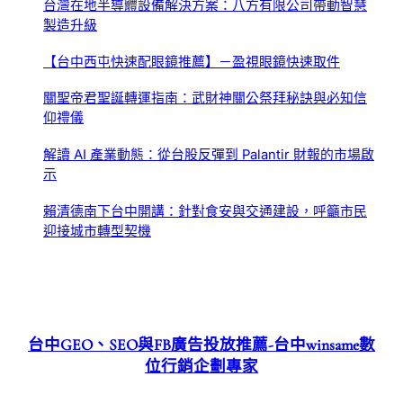
台灣在地半導體設備解決方案：八方有限公司帶動智慧
製造升級
【台中西屯快速配眼鏡推薦】－盈視眼鏡快速取件
關聖帝君聖誕轉運指南：武財神關公祭拜秘訣與必知信
仰禮儀
解讀 AI 產業動態：從台股反彈到 Palantir 財報的市場啟
示
賴清德南下台中開講：針對食安與交通建設，呼籲市民
迎接城市轉型契機
台中GEO、SEO與FB廣告投放推薦-台中winsame數
位行銷企劃專家