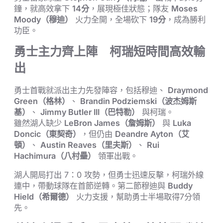
鐘，就高效拿下
14分
，展現極佳狀態；隊友
Moses
Moody（穆迪）
火力全開，全場砍下
19分
，成為勝利
功臣。
勇士主力齊上陣 柯瑞短時間高效輸
出
勇士首戰就派出主力先發陣容，包括穆迪、
Draymond
Green（格林）
、
Brandin Podziemski（波杰姆斯
基）
、
Jimmy Butler III（巴特勒）
與柯瑞。
雖然湖人缺少
LeBron James（詹姆斯）
與
Luka
Doncic（東契奇）
，但仍由
Deandre Ayton（艾
頓）
、
Austin Reaves（里夫斯）
、
Rui
Hachimura（八村壘）
領軍出戰。
湖人開局打出 7：0 攻勢，但勇士迅速反擊，柯瑞外線
連中，帶動球隊在首節逆轉。第二節穆迪與
Buddy
Hield（希爾德）
火力支援，幫助勇士半場取得7分領
先。