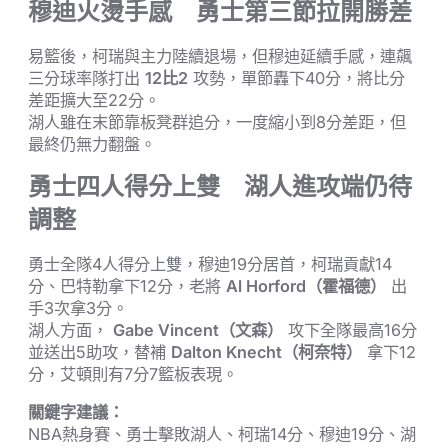
穆迪火燙手感 勇士第三節拉開勝差
易籃後，柯瑞與主力陸續退場，但穆迪延續手感，連飆
三分球率隊打出
12比2
攻勢，單節轟下40分，將比分
差距擴大至22分。
湖人雖在末節靠板凳群追分，一度縮小到8分差距，但
最終仍無力翻盤。
勇士四人得分上雙 湖人進攻端仍待
調整
勇士全隊4人得分上雙，穆迪19分居首，柯瑞貢獻14
分、巴特勒拿下12分，老將
Al Horford（霍福德）
出
手3次拿3分。
湖人方面，
Gabe Vincent（文森）
攻下全隊最高16分
並送出5助攻，替補
Dalton Knecht（柯奈特）
拿下12
分，艾頓則有7分7籃板表現。
關鍵字建議：
NBA熱身賽、勇士擊敗湖人、柯瑞14分、穆迪19分、湖