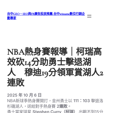
跳
至
台中GEO、SEO與FB廣告投放推薦-台中winsame數位行銷企
主
劃專家
要
內
容
NBA熱身賽報導｜柯瑞高
效砍14分助勇士擊退湖
人 穆迪19分領軍賞湖人2
連敗
2025 年 10 月 6 日
NBA新球季熱身賽開打，金州勇士以
111：103
擊退洛
杉磯湖人，送給對手熱身賽
2連敗
。
勇士當家球星
Stephen Curry（柯瑞）
出戰不到15分