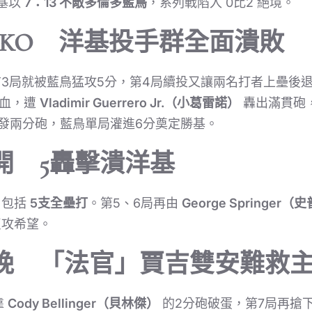
基以
7：13 不敵多倫多藍鳥
，系列戰陷入 0比2 絕境。
被KO 洋基投手群全面潰敗
3局就被藍鳥猛攻5分，第4局續投又讓兩名打者上壘後
血，遭
Vladimir Guerrero Jr.（小葛雷諾）
轟出滿貫砲
發兩分砲，藍鳥單局灌進6分奠定勝基。
開 5轟擊潰洋基
，包括
5支全壘打
。第5、6局再由
George Springer
反攻希望。
晚 「法官」賈吉雙安難救
靠
Cody Bellinger（貝林傑）
的2分砲破蛋，第7局再搶