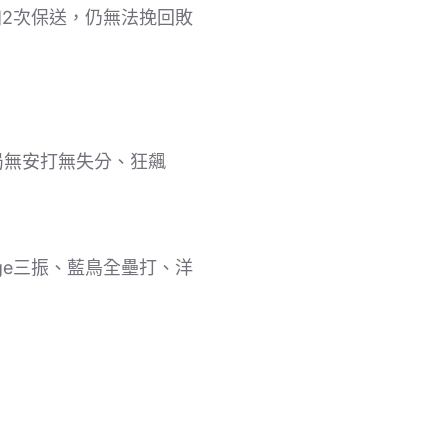
加2次保送，仍無法挽回敗
局無安打無失分、狂飆
avage三振、藍鳥全壘打、洋