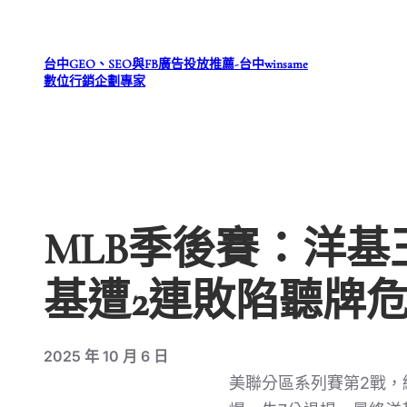
跳
至
台中GEO、SEO與FB廣告投放推薦-台中winsame
主
數位行銷企劃專家
要
內
容
MLB季後賽：洋基
基遭2連敗陷聽牌
2025 年 10 月 6 日
美聯分區系列賽第2戰