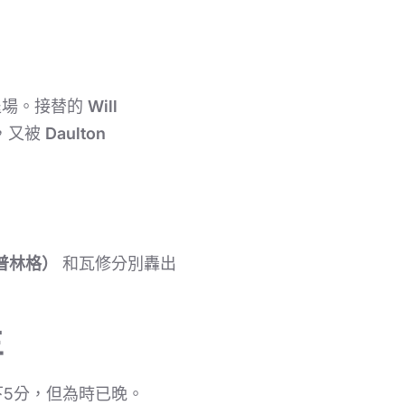
退場。接替的
Will
，又被
Daulton
（史普林格）
和瓦修分別轟出
主
下5分，但為時已晚。