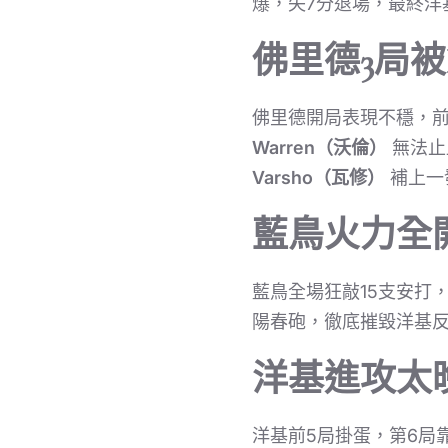
爆，失7分退場，最終洋
佛里德3局
佛里德開局表現不穩，前
Warren（沃倫）
無法止
Varsho（瓦修）
補上一
藍鳥火力全
藍鳥全場狂敲15支安打
陽春砲，徹底摧毀洋基
洋基進攻太
洋基前5局掛蛋，第6局