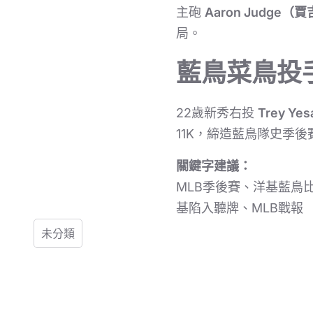
主砲
Aaron Judge（
局。
藍鳥菜鳥投
22歲新秀右投
Trey Y
11K，締造藍鳥隊史季
關鍵字建議：
MLB季後賽、洋基藍鳥比分、
基陷入聽牌、MLB戰報
未分類