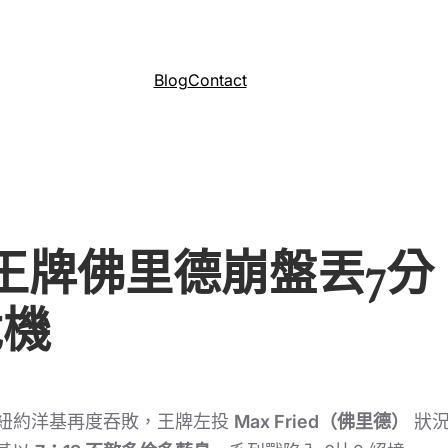
Blog
Contact
王牌佛里德崩盤丟7分
危機
，紐約洋基再度吞敗，王牌左投
Max Fried（佛里德）
狀況