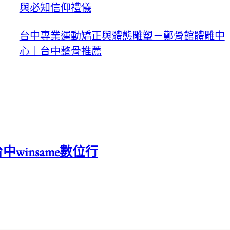
與必知信仰禮儀
台中專業運動矯正與體態雕塑－鄭骨館體雕中
心｜台中整骨推薦
中winsame數位行