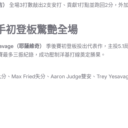
賈吉）
全場3打數敲出2支安打、貢獻1打點並跑回2分，外
手初登板驚艷全場
esavage（耶薩維奇）
季後賽初登板投出代表作，主投5.1
後賽最多三振紀錄，成功壓制洋基打線奠定勝果。
Max Fried失分、Aaron Judge雙安、Trey Yes