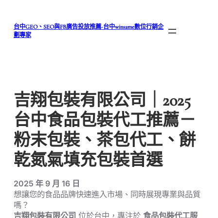
跳
至
台中GEO、SEO與FB廣告投放推薦-台中winsame數位行銷企
主
劃專家
要
內
容
吉翔包裝有限公司｜2025
台中食品包裝代工推薦－
粉末包裝、茶包代工、餅
乾氮氣填充包裝首選
2025 年 9 月 16 日
想讓您的食品品牌快速進入市場、同時展現專業與品質
嗎？
吉翔包裝有限公司
位於台中，專注於
食品包裝代工服