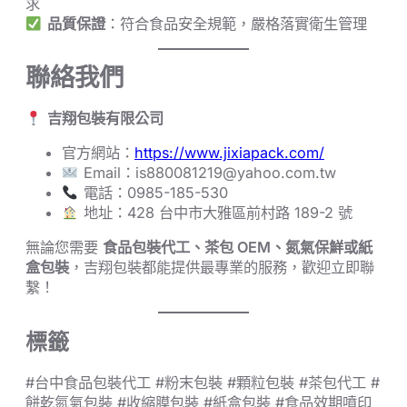
求
品質保證
：符合食品安全規範，嚴格落實衛生管理
聯絡我們
吉翔包裝有限公司
官方網站：
https://www.jixiapack.com/
Email：
is880081219@yahoo.com.tw
電話：0985-185-530
地址：428 台中市大雅區前村路 189-2 號
無論您需要
食品包裝代工、茶包 OEM、氮氣保鮮或紙
盒包裝
，吉翔包裝都能提供最專業的服務，歡迎立即聯
繫！
標籤
#台中食品包裝代工 #粉末包裝 #顆粒包裝 #茶包代工 #
餅乾氮氣包裝 #收縮膜包裝 #紙盒包裝 #食品效期噴印