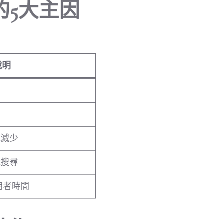
的5大主因
說明
擊減少
取代搜尋
使用者時間