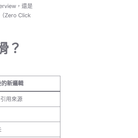
erview，還是
o Click
滑？
後的新邏輯
性引用來源
失