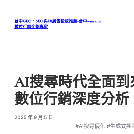
跳
至
台中GEO、SEO與FB廣告投放推薦-台中winsame
主
數位行銷企劃專家
要
內
容
AI搜尋時代全面到來
數位行銷深度分析
2025 年 9 月 5 日
#AI搜尋優化 #生成式搜