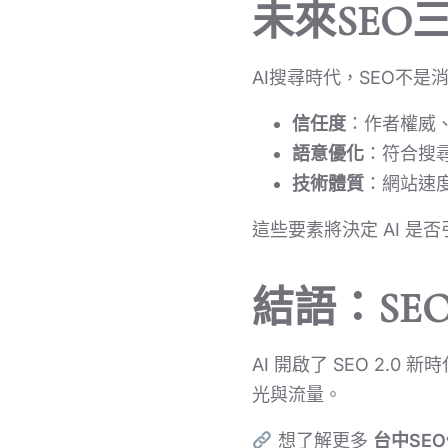
未來SE
AI搜尋時代，SEO不是
信任度
：作者權威
語意優化
：符合搜
技術體質
：網站速度
這些要素將決定 AI 是
結語：SE
AI 開啟了 SEO 2.
光與流量。
想了解更多
台中SE