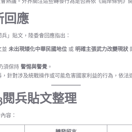
會熱議。外界關注這些轉發行為是否將依《兩岸條例》開
新回應
閱兵」貼文，陸委會回應指出：
文並
未出現矮化中華民國地位
或
明確主張武力改變現狀
。
仍須保持
警惕與警覺
。
料，針對涉及統戰操作或可能危害國家利益的行為，依法
3閱兵貼文整理
發內容：
轉發留言