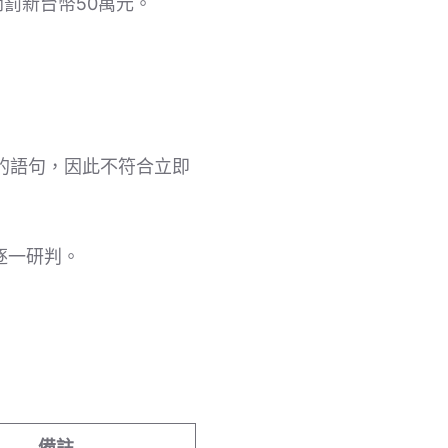
罰新台幣50萬元。
的語句，因此不符合立即
逐一研判。
備註