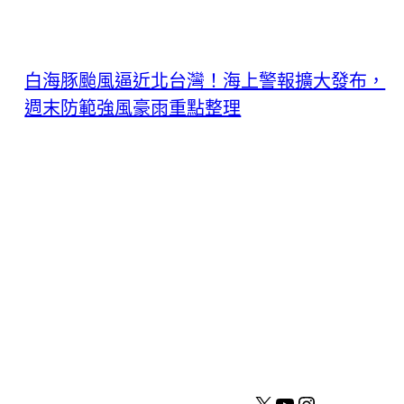
白海豚颱風逼近北台灣！海上警報擴大發布，
週末防範強風豪雨重點整理
X
YouTube
Instagram