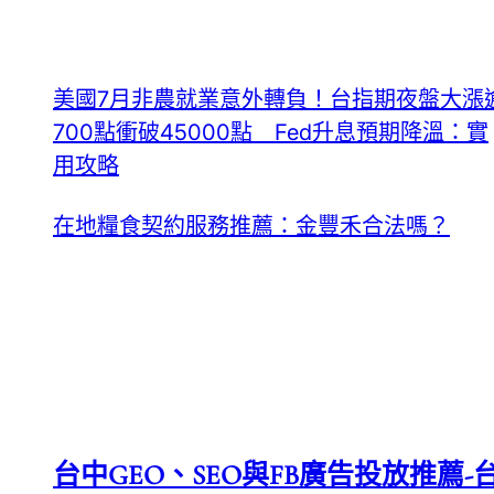
美國7月非農就業意外轉負！台指期夜盤大漲
700點衝破45000點 Fed升息預期降溫：實
用攻略
在地糧食契約服務推薦：金豐禾合法嗎？
台中GEO、SEO與FB廣告投放推薦-台