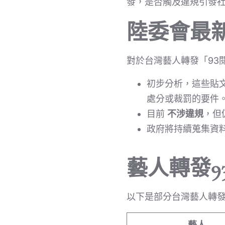
發，是否觸及違規引發社
陸委會最
對於台灣藝人轉發「93
初步分析，這些貼
處分或裁罰的要件
目前
不涉違規
，但
政府將持續蒐集資
藝人轉發9
以下是部分台灣藝人轉
藝人