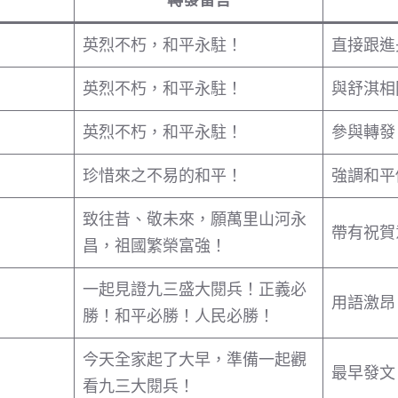
英烈不朽，和平永駐！
直接跟進
英烈不朽，和平永駐！
與舒淇相
英烈不朽，和平永駐！
參與轉發
珍惜來之不易的和平！
強調和平
致往昔、敬未來，願萬里山河永
帶有祝賀
昌，祖國繁榮富強！
一起見證九三盛大閱兵！正義必
用語激昂
勝！和平必勝！人民必勝！
今天全家起了大早，準備一起觀
最早發文
看九三大閱兵！