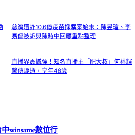
逾
慈濟遭詐10.6億疫苗採購案始末：陳昱瑄、李
易儒被訴與陳時中回應重點整理
直播界震撼彈！知名直播主「肥大叔」何裕輝
驚傳驟逝，享年46歲
中winsame數位行