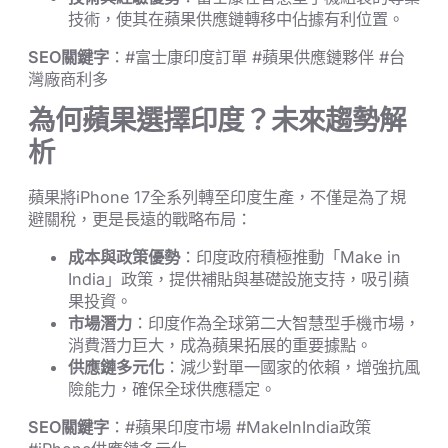
技術，使其在蘋果供應鏈轉移中佔據有利位置。
SEO關鍵字
：#富士康印度訂單 #蘋果供應鏈夥伴 #台
灣廠商利多
為何蘋果選擇印度？未來趨勢解
析
蘋果將iPhone 17全系列轉至印度生產，不僅是為了規
避關稅，更是長遠的戰略布局：
成本與政策優勢
：印度政府積極推動「Make in
India」政策，提供補貼與基礎設施支持，吸引蘋
果投資。
市場潛力
：印度作為全球第二大智慧型手機市場，
消費潛力巨大，成為蘋果拓展的重要據點。
供應鏈多元化
：減少對單一國家的依賴，增強抗風
險能力，確保全球供應穩定。
SEO關鍵字
：#蘋果印度市場 #MakeInIndia政策