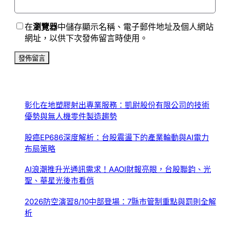
在
瀏覽器
中儲存顯示名稱、電子郵件地址及個人網站
網址，以供下次發佈留言時使用。
彰化在地塑膠射出專業服務：凱尉股份有限公司的技術
優勢與無人機零件製造趨勢
股癌EP686深度解析：台股震盪下的產業輪動與AI電力
布局策略
AI浪潮推升光通訊需求！AAOI財報亮眼，台股聯鈞、光
聖、華星光後市看俏
2026防空演習8/10中部登場：7縣市管制重點與罰則全解
析