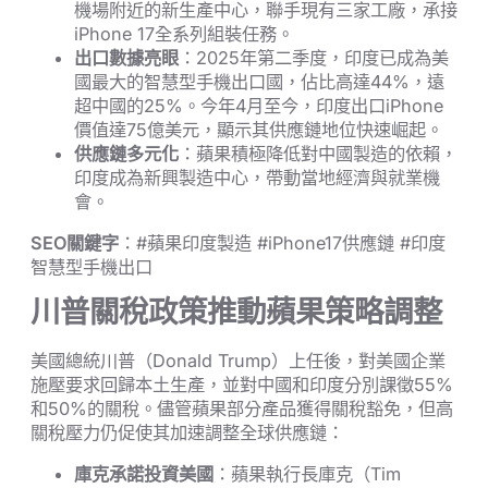
機場附近的新生產中心，聯手現有三家工廠，承接
iPhone 17全系列組裝任務。
出口數據亮眼
：2025年第二季度，印度已成為美
國最大的智慧型手機出口國，佔比高達44%，遠
超中國的25%。今年4月至今，印度出口iPhone
價值達75億美元，顯示其供應鏈地位快速崛起。
供應鏈多元化
：蘋果積極降低對中國製造的依賴，
印度成為新興製造中心，帶動當地經濟與就業機
會。
SEO關鍵字
：#蘋果印度製造 #iPhone17供應鏈 #印度
智慧型手機出口
川普關稅政策推動蘋果策略調整
美國總統川普（Donald Trump）上任後，對美國企業
施壓要求回歸本土生產，並對中國和印度分別課徵55%
和50%的關稅。儘管蘋果部分產品獲得關稅豁免，但高
關稅壓力仍促使其加速調整全球供應鏈：
庫克承諾投資美國
：蘋果執行長庫克（Tim