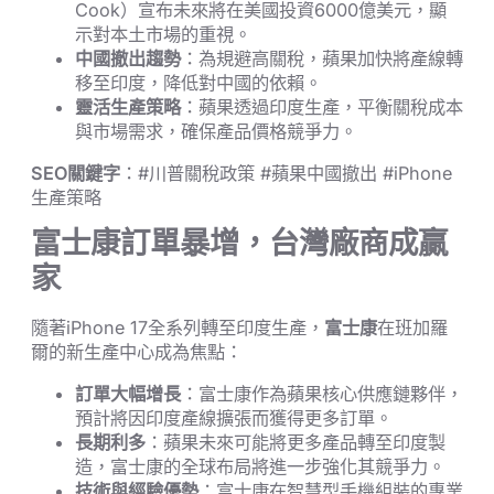
Cook）宣布未來將在美國投資6000億美元，顯
示對本土市場的重視。
中國撤出趨勢
：為規避高關稅，蘋果加快將產線轉
移至印度，降低對中國的依賴。
靈活生產策略
：蘋果透過印度生產，平衡關稅成本
與市場需求，確保產品價格競爭力。
SEO關鍵字
：#川普關稅政策 #蘋果中國撤出 #iPhone
生產策略
富士康訂單暴增，台灣廠商成贏
家
隨著iPhone 17全系列轉至印度生產，
富士康
在班加羅
爾的新生產中心成為焦點：
訂單大幅增長
：富士康作為蘋果核心供應鏈夥伴，
預計將因印度產線擴張而獲得更多訂單。
長期利多
：蘋果未來可能將更多產品轉至印度製
造，富士康的全球布局將進一步強化其競爭力。
技術與經驗優勢
：富士康在智慧型手機組裝的專業