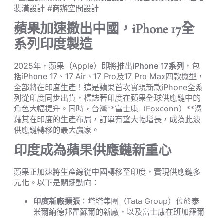
裝潢設計 #商辦空間設計
蘋果加速撤出中國，iPhone 17全
系列印度製造
2025年，蘋果（Apple）即將推出
iPhone 17系列
，包
括iPhone 17、17 Air、17 Pro及17 Pro Max四款機型，
全部將在印度生產！這是蘋果首次實現新款iPhone全系
列從印度同步出貨，標誌著印度在蘋果全球供應鏈中的
角色大幅提升。同時，台灣**富士康（Foxconn）**憑
藉其在印度的生產布局，訂單有望大幅增長，成為此波
供應鏈轉移的最大贏家。
印度成為蘋果供應鏈新重心
蘋果正加速將生產線從中國轉移至印度，實現供應鏈多
元化。以下是關鍵動向：
印度新廠擴張
：塔塔集團（Tata Group）位於泰
米爾納德邦霍蘇爾的新廠，以及富士康在班加羅爾