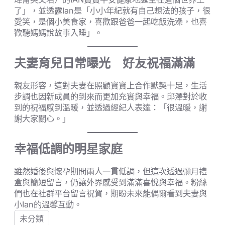
了」，並透露Ian是「小小年紀就有自己想法的孩子，很
愛笑，是個小美食家，喜歡跟爸爸一起吃飯洗澡，也喜
歡聽媽媽說故事入睡」。
夫妻育兒日常曝光 好友祝福滿滿
親友形容，這對夫妻在照顧寶寶上合作默契十足，生活
步調也因新成員的到來而更加充實與幸福。邱澤對於收
到的祝福感到溫暖，並透過經紀人表達：「很溫暖，謝
謝大家關心。」
幸福低調的明星家庭
雖然婚後與懷孕期間兩人一貫低調，但這次透過彌月禮
盒與簡短留言，仍讓外界感受到滿滿喜悅與幸福。粉絲
們也在社群平台留言祝賀，期盼未來能偶爾看到夫妻與
小Ian的溫馨互動。
未分類