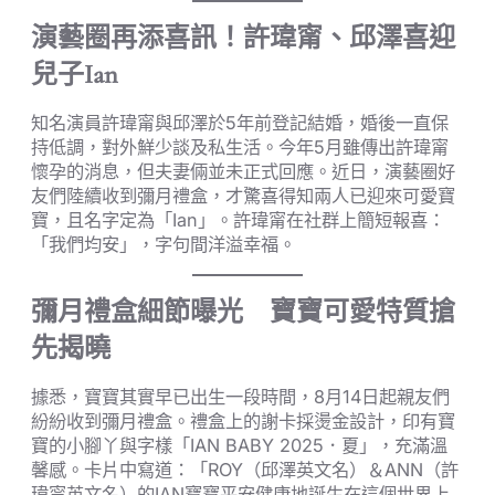
演藝圈再添喜訊！許瑋甯、邱澤喜迎
兒子Ian
知名演員許瑋甯與邱澤於5年前登記結婚，婚後一直保
持低調，對外鮮少談及私生活。今年5月雖傳出許瑋甯
懷孕的消息，但夫妻倆並未正式回應。近日，演藝圈好
友們陸續收到彌月禮盒，才驚喜得知兩人已迎來可愛寶
寶，且名字定為「Ian」。許瑋甯在社群上簡短報喜：
「我們均安」，字句間洋溢幸福。
彌月禮盒細節曝光 寶寶可愛特質搶
先揭曉
據悉，寶寶其實早已出生一段時間，8月14日起親友們
紛紛收到彌月禮盒。禮盒上的謝卡採燙金設計，印有寶
寶的小腳丫與字樣「IAN BABY 2025．夏」，充滿溫
馨感。卡片中寫道：「ROY（邱澤英文名）＆ANN（許
瑋甯英文名）的IAN寶寶平安健康地誕生在這個世界上