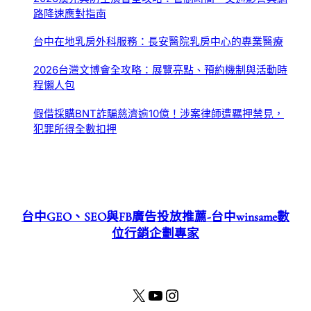
路降速應對指南
台中在地乳房外科服務：長安醫院乳房中心的專業醫療
2026台灣文博會全攻略：展覽亮點、預約機制與活動時
程懶人包
假借採購BNT詐騙慈濟逾10億！涉案律師遭羈押禁見，
犯罪所得全數扣押
台中GEO、SEO與FB廣告投放推薦-台中winsame數
位行銷企劃專家
X
YouTube
Instagram