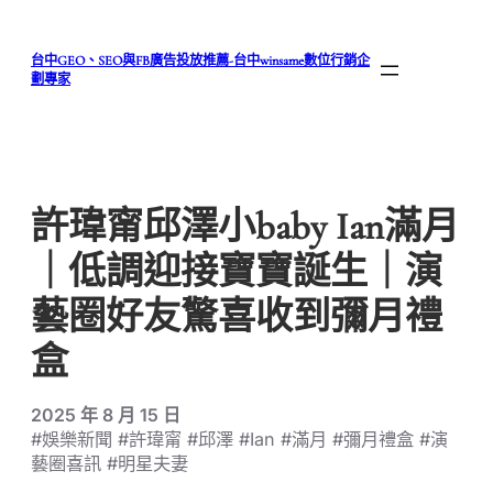
跳
至
台中GEO、SEO與FB廣告投放推薦-台中winsame數位行銷企
主
劃專家
要
內
容
許瑋甯邱澤小baby Ian滿月
｜低調迎接寶寶誕生｜演
藝圈好友驚喜收到彌月禮
盒
2025 年 8 月 15 日
#娛樂新聞 #許瑋甯 #邱澤 #Ian #滿月 #彌月禮盒 #演
藝圈喜訊 #明星夫妻