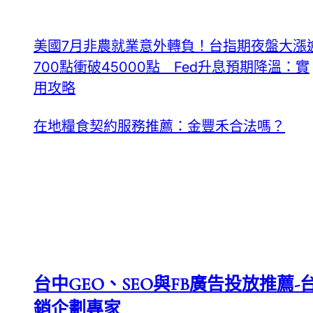
美國7月非農就業意外轉負！台指期夜盤大漲
700點衝破45000點 Fed升息預期降溫：實
用攻略
在地糧食契約服務推薦：金豐禾合法嗎？
台中GEO、SEO與FB廣告投放推薦-台
銷企劃專家