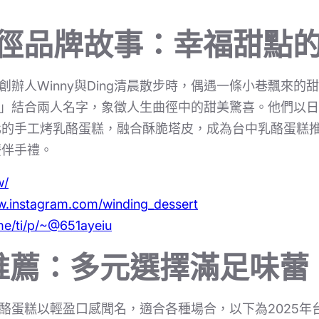
ng曲徑品牌故事：幸福甜點
源於創辦人Winny與Ding清晨散步時，偶遇一條小巷飄來
ing」結合兩人名字，象徵人生曲徑中的甜美驚喜。他們以
化的手工烤乳酪蛋糕，融合酥脆塔皮，成為台中乳酪蛋糕
慶伴手禮。
w/
w.instagram.com/winding_dessert
.me/ti/p/~@651ayeiu
推薦：多元選擇滿足味蕾
烤乳酪蛋糕以輕盈口感聞名，適合各種場合，以下為2025