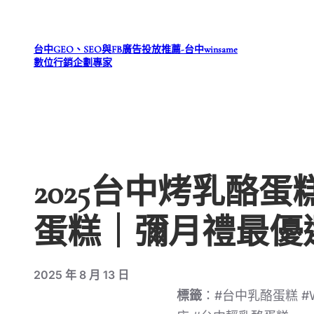
跳
至
台中GEO、SEO與FB廣告投放推薦-台中winsame
主
數位行銷企劃專家
要
內
容
2025台中烤乳酪蛋
蛋糕｜彌月禮最優
2025 年 8 月 13 日
標籤
：#台中乳酪蛋糕 #