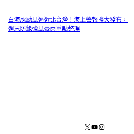
白海豚颱風逼近北台灣！海上警報擴大發布，
週末防範強風豪雨重點整理
X
YouTube
Instagram