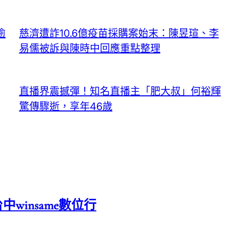
逾
慈濟遭詐10.6億疫苗採購案始末：陳昱瑄、李
易儒被訴與陳時中回應重點整理
直播界震撼彈！知名直播主「肥大叔」何裕輝
驚傳驟逝，享年46歲
中winsame數位行