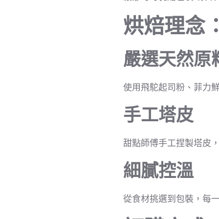
烘焙理念
嚴選天然原
使用飛駝起司粉、菲力
手工塔皮
甜點師傅手工捏製塔皮
細膩控溫
從食材挑選到包裝，每