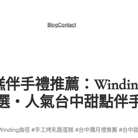
Blog
Contact
糕伴手禮推薦：Wind
選・人氣台中甜點伴
Winding曲徑 #手工烤乳酪蛋糕 #台中彌月禮推薦 #台