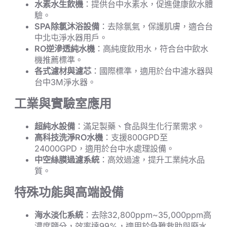
水素水生飲機
：提供台中水素水，促進健康飲水體
驗。
SPA除氯沐浴設備
：去除氯氣，保護肌膚，適合台
中北屯淨水器用戶。
RO逆滲透純水機
：高純度飲用水，符合台中飲水
機推薦標準。
各式濾材與濾芯
：國際標準，適用於台中濾水器與
台中3M淨水器。
工業與實驗室應用
超純水設備
：滿足製藥、食品與生化行業需求。
高科技洗淨RO水機
：支援800GPD至
24000GPD，適用於台中水處理設備。
中空絲膜過濾系統
：高效過濾，提升工業純水品
質。
特殊功能與高端設備
海水淡化系統
：去除32,800ppm~35,000ppm高
濃度鹽分，效率達99%，適用於急難救助與廢水