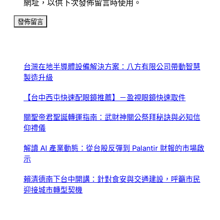
網址，以供下次發佈留言時使用。
台灣在地半導體設備解決方案：八方有限公司帶動智慧
製造升級
【台中西屯快速配眼鏡推薦】－盈視眼鏡快速取件
關聖帝君聖誕轉運指南：武財神關公祭拜秘訣與必知信
仰禮儀
解讀 AI 產業動態：從台股反彈到 Palantir 財報的市場啟
示
賴清德南下台中開講：針對食安與交通建設，呼籲市民
迎接城市轉型契機