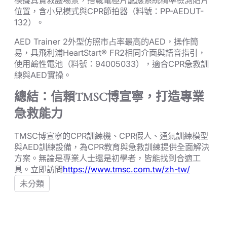
模擬真實救護場景，搭載電極片感應系統精準檢測貼片
位置，含小兒模式與CPR節拍器（料號：PP-AEDUT-
132）。
AED Trainer 2外型仿照市占率最高的AED，操作簡
易，具飛利浦HeartStart® FR2相同介面與語音指引，
使用鹼性電池（料號：94005033），適合CPR急救訓
練與AED實操。
總結：信賴TMSC博宣寧，打造專業
急救能力
TMSC博宣寧的CPR訓練機、CPR假人、通氣訓練模型
與AED訓練設備，為CPR教育與急救訓練提供全面解決
方案。無論是專業人士還是初學者，皆能找到合適工
具。立即訪問
https://www.tmsc.com.tw/zh-tw/
未分類