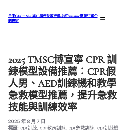
跳
至
台中GEO、SEO與FB廣告投放推薦-台中winsame數位行銷企
主
劃專家
要
內
容
2025 TMSC博宣寧 CPR 訓
練模型設備推薦：CPR假
人男、AED訓練機和教學
急救模型推薦，提升急救
技能與訓練效率
2025 年 8 月 7 日
標籤
: cpr訓練, cpr教育訓練, cpr急救訓練, cpr訓練機,