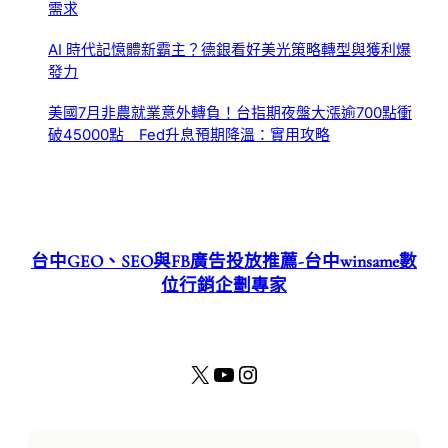
需求
AI 時代記憶體新霸主？德銀看好美光策略轉型與獲利爆
發力
美國7月非農就業意外轉負！台指期夜盤大漲逾700點衝
破45000點 Fed升息預期降溫：實用攻略
台中GEO、SEO與FB廣告投放推薦-台中winsame數
位行銷企劃專家
X
YouTube
Instagram