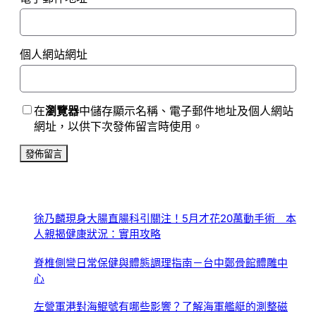
個人網站網址
在
瀏覽器
中儲存顯示名稱、電子郵件地址及個人網站
網址，以供下次發佈留言時使用。
徐乃麟現身大腸直腸科引關注！5月才花20萬動手術 本
人親揭健康狀況：實用攻略
脊椎側彎日常保健與體態調理指南－台中鄭骨館體雕中
心
左營軍港對海鯤號有哪些影響？了解海軍艦艇的測整磁