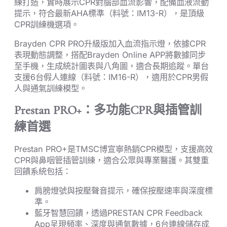
練打造，實時展示CPR對腦部血流影響，配備血液流動
提示，符合最新AHA標準（料號：IM13-R），是頂級
CPR訓練機選項。
Brayden CPR PRO升級版加入血流指示燈，依據CPR
表現動態調整，搭配Brayden Online APP將數據同步
至手機，生成統計圖表與八角圖，適合長期追蹤。單台
支援6台假人連線（料號：IM16-R），適用於CPR男假
人與通氣訓練模型。
Prestan PRO+：多功能CPR與插管訓
練首選
Prestan PRO+是TMSC博宣寧熱銷CPR模型，支援高效
CPR與鼻咽管插管訓練，適合公眾與專業醫護。其雙重
回饋系統包括：
肩膀燈號與按壓聲音提示，確保按壓速率與深度標
準。
藍牙智慧回饋，透過PRESTAN CPR Feedback
App呈現頻率、深度與通氣數據，6台連線儲存成