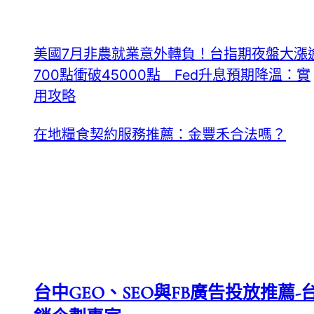
美國7月非農就業意外轉負！台指期夜盤大漲
700點衝破45000點 Fed升息預期降溫：實
用攻略
在地糧食契約服務推薦：金豐禾合法嗎？
台中GEO、SEO與FB廣告投放推薦-台