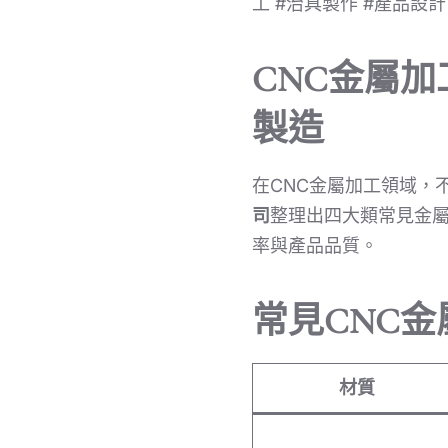
工 #治具製作 #產品設計
CNC金屬
製造
在CNC金屬加工領域，
司
整理出四大類常見金
率與產品品質。
常見CNC
材質