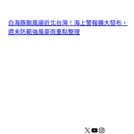
白海豚颱風逼近北台灣！海上警報擴大發布，
週末防範強風豪雨重點整理
X
YouTube
Instagram