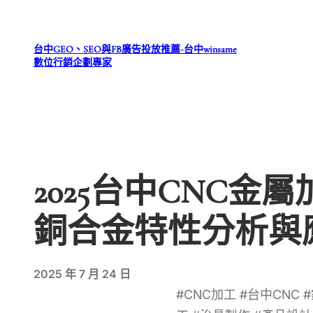
跳
至
台中GEO、SEO與FB廣告投放推薦-台中winsame
主
數位行銷企劃專家
要
內
容
2025台中CNC
銅合金特性分析與
2025 年 7 月 24 日
#CNC加工 #台中CNC