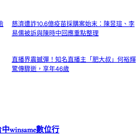
逾
慈濟遭詐10.6億疫苗採購案始末：陳昱瑄、李
易儒被訴與陳時中回應重點整理
直播界震撼彈！知名直播主「肥大叔」何裕輝
驚傳驟逝，享年46歲
中winsame數位行