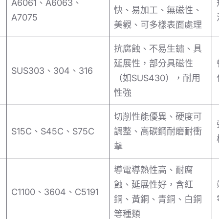
A6061、A6063、
快、易加工、無磁性、
A7075
美觀、可多樣表面處理
抗腐蝕、不易生鏽、具
延展性，部分具磁性
SUS303、304、316
（如SUS430），耐用
性強
切削性能優異、硬度可
S15C、S45C、S75C
調整、高碳鋼耐磨耐衝
擊
導電導熱性高、耐腐
蝕、延展性好，含紅
C1100、3604、C5191
銅、黃銅、青銅、白銅
等種類