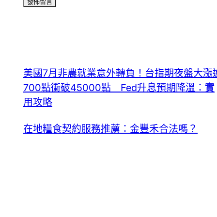
美國7月非農就業意外轉負！台指期夜盤大漲
700點衝破45000點 Fed升息預期降溫：實
用攻略
在地糧食契約服務推薦：金豐禾合法嗎？