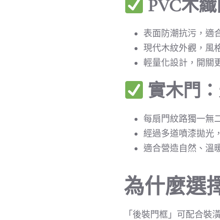
PVC木
表面防潮抗污，適
現代木紋外觀，風
輕量化設計，開關
實木門：
每扇門紋路獨一無
經過多道噴漆拋光
適合營造自然、溫
為什麼選
「後裝門框」可配合裝