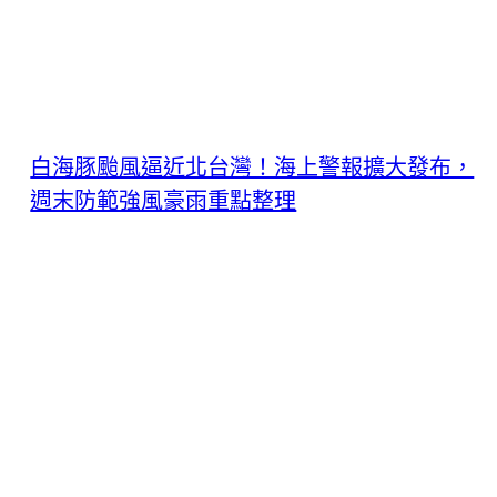
白海豚颱風逼近北台灣！海上警報擴大發布，
週末防範強風豪雨重點整理