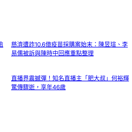
逾
慈濟遭詐10.6億疫苗採購案始末：陳昱瑄、李
易儒被訴與陳時中回應重點整理
直播界震撼彈！知名直播主「肥大叔」何裕輝
驚傳驟逝，享年46歲