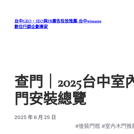
跳
至
台中GEO、SEO與FB廣告投放推薦-台中winsame
主
數位行銷企劃專家
要
內
容
查門｜2025台中
門安裝總覽
2025 年 6 月 25 日
#後裝門框 #室內木門推薦