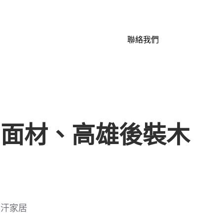
聯絡我們
門面材、高雄後裝木
可汗家居