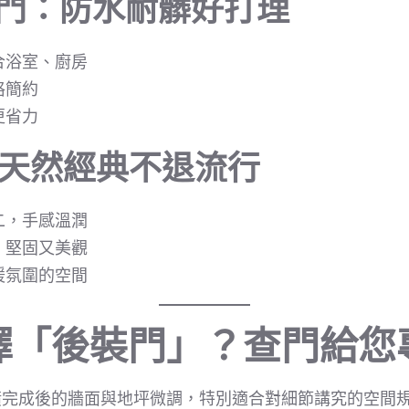
纖門：防水耐髒好打理
合浴室、廚房
格簡約
更省力
天然經典不退流行
二，手感溫潤
，堅固又美觀
暖氛圍的空間
擇「後裝門」？查門給您
潢完成後的牆面與地坪微調，特別適合對細節講究的空間