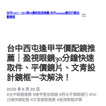
跳
至
台中GEO、SEO與FB廣告投放推薦-台中winsame數位行銷企
主
劃專家
要
內
容
台中西屯逢甲平價配鏡推
薦｜盈視眼鏡30分鐘快速
取件、平價鏡片、文青設
計鏡框一次解決！
2025 年 6 月 20 日
#台中眼鏡推薦 #逢甲便宜眼鏡 #西屯平價眼鏡行 #30
分鐘快速配鏡 #文青鏡框推薦 #盈視眼鏡評價