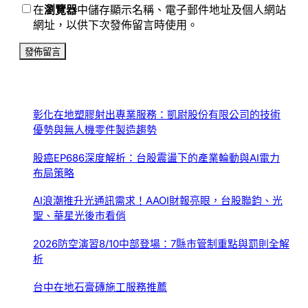
在
瀏覽器
中儲存顯示名稱、電子郵件地址及個人網站
網址，以供下次發佈留言時使用。
彰化在地塑膠射出專業服務：凱尉股份有限公司的技術
優勢與無人機零件製造趨勢
股癌EP686深度解析：台股震盪下的產業輪動與AI電力
布局策略
AI浪潮推升光通訊需求！AAOI財報亮眼，台股聯鈞、光
聖、華星光後市看俏
2026防空演習8/10中部登場：7縣市管制重點與罰則全解
析
台中在地石膏磚施工服務推薦