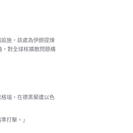
縮設施，該處為伊朗提煉
鈾，對全球核擴散問題構
巴格瑞，在德黑蘭遭以色
精準打擊。」