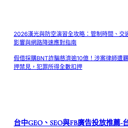
2026漢光與防空演習全攻略：管制時間、交
影響與網路降速應對指南
假借採購BNT詐騙慈濟逾10億！涉案律師遭
押禁見，犯罪所得全數扣押
台中GEO、SEO與FB廣告投放推薦-台