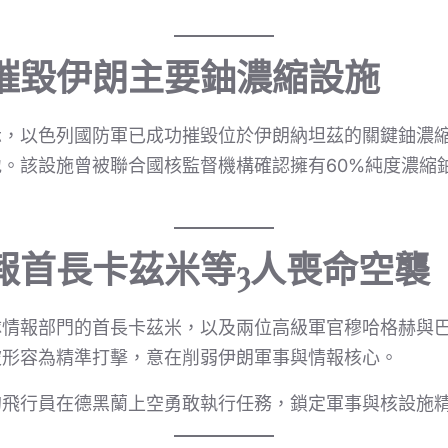
摧毀伊朗主要鈾濃縮設施
示，以色列國防軍已成功摧毀位於伊朗納坦茲的關鍵鈾濃
。該設施曾被聯合國核監督機構確認擁有60%純度濃縮
報首長卡茲米等3人喪命空襲
隊情報部門的首長卡茲米，以及兩位高級軍官穆哈格赫與
被形容為精準打擊，意在削弱伊朗軍事與情報核心。
的飛行員在德黑蘭上空勇敢執行任務，鎖定軍事與核設施