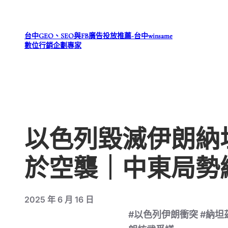
跳
至
台中GEO、SEO與FB廣告投放推薦-台中winsame
主
數位行銷企劃專家
要
內
容
以色列毀滅伊朗納
於空襲｜中東局勢
2025 年 6 月 16 日
#以色列伊朗衝突 #納坦