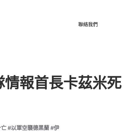
聯絡我們
隊情報首長卡茲米死
亡 #以軍空襲德黑蘭 #伊