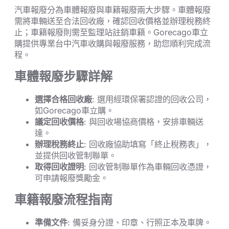
汽車報廢分為車體報廢與車籍報廢兩大步驟。車體報廢
需將車輛送至合法回收廠，確認回收價格並辦理稅務終
止；車籍報廢則需至監理站註銷車籍。Gorecago車立
購提供專業台中汽車收購與報廢服務，助您順利完成流
程。
車體報廢步驟詳解
選擇合格回收廠
: 選用經環保署認證的回收公司，
如Gorecago車立購。
議定回收價格
: 與回收場協商價格，安排車輛送
達。
辦理稅務終止
: 回收廠協助填寫「終止稅務表」，
並提供回收管制聯單。
取得回收證明
: 回收管制聯單作為車輛回收憑證，
可申請報廢獎勵金。
車籍報廢流程指南
準備文件
: 備妥身分證、印章、行照正本及車牌。