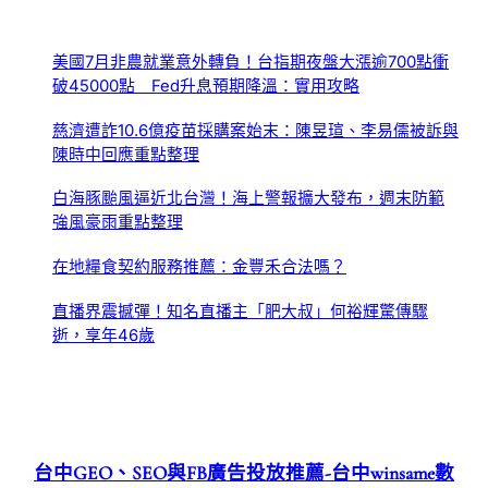
美國7月非農就業意外轉負！台指期夜盤大漲逾700點衝
破45000點 Fed升息預期降溫：實用攻略
慈濟遭詐10.6億疫苗採購案始末：陳昱瑄、李易儒被訴與
陳時中回應重點整理
白海豚颱風逼近北台灣！海上警報擴大發布，週末防範
強風豪雨重點整理
在地糧食契約服務推薦：金豐禾合法嗎？
直播界震撼彈！知名直播主「肥大叔」何裕輝驚傳驟
逝，享年46歲
台中GEO、SEO與FB廣告投放推薦-台中winsame數