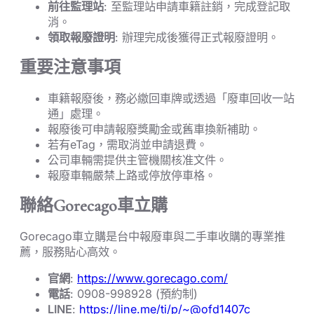
前往監理站
: 至監理站申請車籍註銷，完成登記取
消。
領取報廢證明
: 辦理完成後獲得正式報廢證明。
重要注意事項
車籍報廢後，務必繳回車牌或透過「廢車回收一站
通」處理。
報廢後可申請報廢獎勵金或舊車換新補助。
若有eTag，需取消並申請退費。
公司車輛需提供主管機關核准文件。
報廢車輛嚴禁上路或停放停車格。
聯絡Gorecago車立購
Gorecago車立購是台中報廢車與二手車收購的專業推
薦，服務貼心高效。
官網
:
https://www.gorecago.com/
電話
: 0908-998928 (預約制)
LINE
:
https://line.me/ti/p/~@ofd1407c