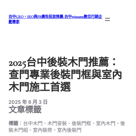
跳
至
台中GEO、SEO與FB廣告投放推薦-台中winsame數位行銷企
主
劃專家
要
內
容
2025台中後裝木門推薦：
查門專業後裝門框與室內
木門施工首選
2025 年 6 月 3 日
文章標籤
標籤
：台中木門、木門安裝、後裝門框、室內木門、後
裝木門組、室內裝修、室內後裝門