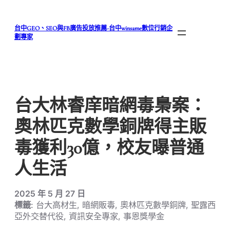
跳
至
台中GEO、SEO與FB廣告投放推薦-台中winsame數位行銷企
主
劃專家
要
內
容
台大林睿庠暗網毒梟案：
奧林匹克數學銅牌得主販
毒獲利30億，校友曝普通
人生活
2025 年 5 月 27 日
標籤
: 台大高材生, 暗網販毒, 奧林匹克數學銅牌, 聖露西
亞外交替代役, 資訊安全專家, 事恩獎學金