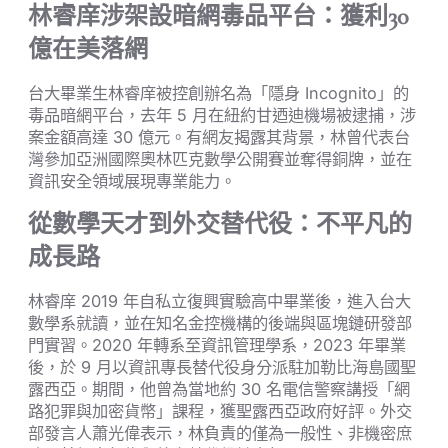
林睿庠涉架設暗網毒品平台：獲利30
億在美落網
台大畢業生林睿庠被控創辦名為「隱身 Incognito」的
毒品暗網平台，去年 5 月在紐約甘迺迪機場被逮捕，涉
案金額高達 30 億元。有網友揭露其背景，林曾代表台
灣參加亞洲國際奧林匹克數學公開賽並奪得銅牌，並在
資訊安全領域展現專業能力。
從數學天才到外交替代役：不平凡的
成長路
林睿庠 2019 年自私立復興實驗高中畢業後，進入台大
數學系就讀，並在知名金控機構的後端與區塊鏈研發部
門實習。2020 年轉系至資訊管理學系，2023 年畢業
後，於 9 月以資訊專長替代役身分派駐加勒比海島國聖
露西亞。期間，他曾為當地約 30 名電信警察講授「網
路犯罪與加密貨幣」課程，獲聖露西亞政府好評。外交
部發言人蕭光偉表示，林負責的僅為一般性、非機密庶