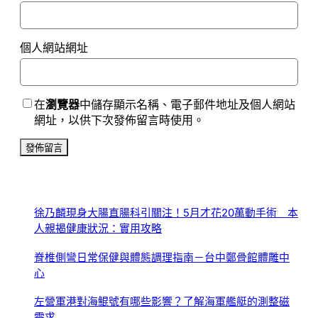
個人網站網址
在
瀏覽器
中儲存顯示名稱、電子郵件地址及個人網站
網址，以供下次發佈留言時使用。
徐乃麟現身大腸直腸科引關注！5月才花20萬動手術 本
人親揭健康狀況：實用攻略
脊椎側彎日常保健與體態調理指南－台中鄭骨館體雕中
心
左營軍港對海鯤號有哪些影響？了解海軍艦艇的測整磁
需求