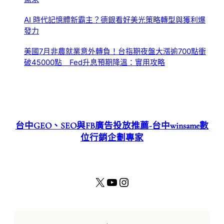
AI 時代記憶體新霸主？德銀看好美光策略轉型與獲利爆
發力
美國7月非農就業意外轉負！台指期夜盤大漲逾700點衝
破45000點 Fed升息預期降溫：實用攻略
台中GEO、SEO與FB廣告投放推薦-台中winsame數
位行銷企劃專家
X
YouTube
Instagram