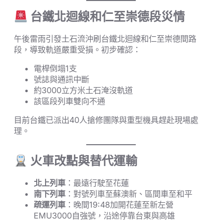
台鐵北迴線和仁至崇德段災情
午後雷雨引發土石流沖刷台鐵北迴線和仁至崇德間路
段，導致軌道嚴重受損。初步確認：
電桿倒塌1支
號誌與通訊中斷
約3000立方米土石淹沒軌道
該區段列車雙向不通
目前台鐵已派出40人搶修團隊與重型機具趕赴現場處
理。
火車改點與替代運輸
北上列車
：最遠行駛至花蓮
南下列車
：對號列車至蘇澳新、區間車至和平
疏運列車
：晚間19:48加開花蓮至新左營
EMU3000自強號，沿途停靠台東與高雄