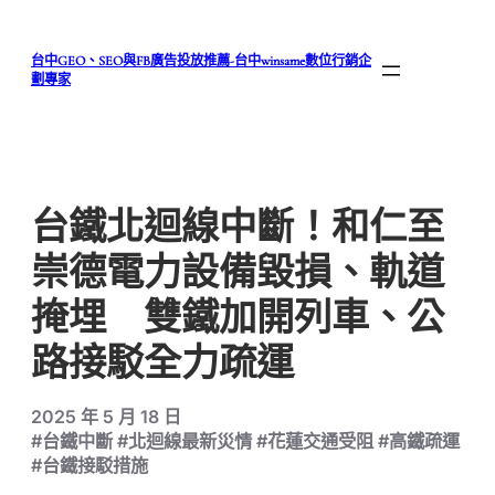
跳
至
台中GEO、SEO與FB廣告投放推薦-台中winsame數位行銷企
主
劃專家
要
內
容
台鐵北迴線中斷！和仁至
崇德電力設備毀損、軌道
掩埋 雙鐵加開列車、公
路接駁全力疏運
2025 年 5 月 18 日
#台鐵中斷 #北迴線最新災情 #花蓮交通受阻 #高鐵疏運
#台鐵接駁措施