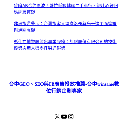
曾陷AB合約風波！蘿拉低調轉職二手車行，親吐心聲回
應網友質疑
非洲旅遊警示：台灣旅客入境摩洛哥與烏干達面臨簽證
與通關障礙
彰化在地塑膠射出專業服務：凱尉股份有限公司的技術
優勢與無人機零件製造趨勢
台中GEO、SEO與FB廣告投放推薦-台中winsame數
位行銷企劃專家
X
YouTube
Instagram