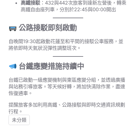
高鐵接駁
：432與442次旅客到達新左營後，轉乘
高鐵自由座列車，分別於22:45與00:00開出
公路接駁即刻啟動
自晚間19:30起啟動花蓮至和平間的接駁公車服務，並
將依即時天氣狀況彈性調整班次。
台鐵應變措施持續中
台鐵已啟動一級應變機制與東區應變分組，並透過廣播
與站務引導旅客。等天候好轉，將加快清除作業，盡速
恢復通車。
提醒旅客多加利用高鐵、公路接駁與即時交通資訊規劃
行程。
未分類