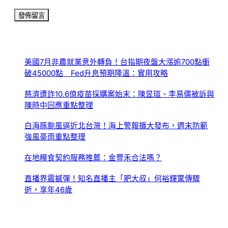
美國7月非農就業意外轉負！台指期夜盤大漲逾700點衝
破45000點 Fed升息預期降溫：實用攻略
慈濟遭詐10.6億疫苗採購案始末：陳昱瑄、李易儒被訴與
陳時中回應重點整理
白海豚颱風逼近北台灣！海上警報擴大發布，週末防範
強風豪雨重點整理
在地糧食契約服務推薦：金豐禾合法嗎？
直播界震撼彈！知名直播主「肥大叔」何裕輝驚傳驟
逝，享年46歲