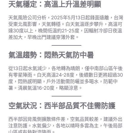
天氣穩定：高溫上升溫差明顯
天氣風險公司分析，2025年5月13日起鋒面遠離，台灣
受東北風影響，天氣轉穩。白天氣溫逐步攀升，高溫可
達30度以上，晚間低溫約21-25度，因輻射冷卻日夜溫
差加大，早晚出門建議穿薄外套。
氣溫趨勢：悶熱天氣防中暑
從13日起水氣減少，各地轉為晴朗，僅中南部山區午後
有零星陣雨。白天高溫24-28度，後續數日更將超過30
度，悶熱感明顯，戶外活動需防曬並多喝水，防範中
暑。清晨氣溫16-20度，略顯涼意。
空氣狀況：西半部品質不佳需防護
西半部因背風側擴散條件差，空氣品質較差，建議外出
注意防護。水氣偏少，各地以晴時多雲為主，午後局部
山區或有熱對流降雨。