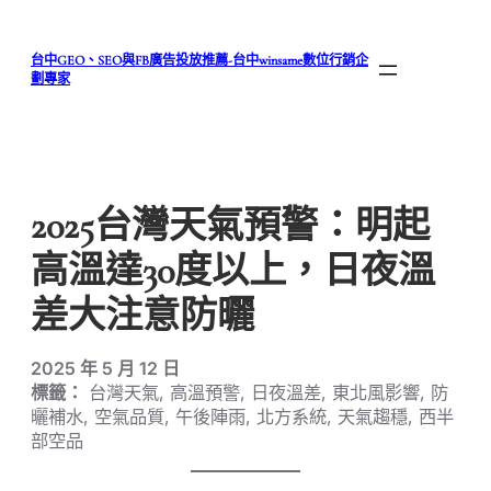
跳
至
台中GEO、SEO與FB廣告投放推薦-台中winsame數位行銷企
主
劃專家
要
內
容
2025台灣天氣預警：明起
高溫達30度以上，日夜溫
差大注意防曬
2025 年 5 月 12 日
標籤：
台灣天氣, 高溫預警, 日夜溫差, 東北風影響, 防
曬補水, 空氣品質, 午後陣雨, 北方系統, 天氣趨穩, 西半
部空品