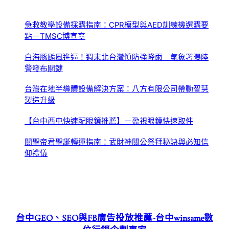
急救教學設備採購指南：CPR模型與AED訓練機選購要
點－TMSC博宣寧
白海豚颱風進逼！週末北台灣慎防強降雨 氣象署曝陸
警發布關鍵
台灣在地半導體設備解決方案：八方有限公司帶動智慧
製造升級
【台中西屯快速配眼鏡推薦】－盈視眼鏡快速取件
關聖帝君聖誕轉運指南：武財神關公祭拜秘訣與必知信
仰禮儀
台中GEO、SEO與FB廣告投放推薦-台中winsame數