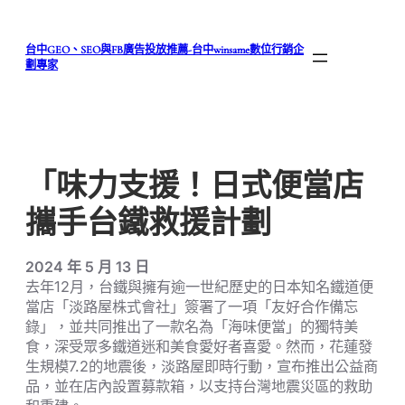
跳
至
台中GEO、SEO與FB廣告投放推薦-台中winsame數位行銷企
主
劃專家
要
內
容
「味力支援！日式便當店
攜手台鐵救援計劃
2024 年 5 月 13 日
去年12月，台鐵與擁有逾一世紀歷史的日本知名鐵道便
當店「淡路屋株式會社」簽署了一項「友好合作備忘
錄」，並共同推出了一款名為「海味便當」的獨特美
食，深受眾多鐵道迷和美食愛好者喜愛。然而，花蓮發
生規模7.2的地震後，淡路屋即時行動，宣布推出公益商
品，並在店內設置募款箱，以支持台灣地震災區的救助