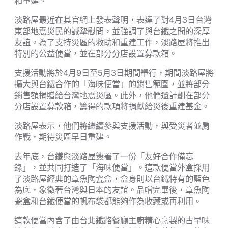
和重建。
淡路屋最近在其官網上發表聲明，表達了對4月3日台灣
東部地震災民的誠摯慰問，並強調了與台鐵之間的深厚
友誼。為了支持災區的救助和重建工作，淡路屋將推出
特別的公益便當，並在部分分店設置募款箱。
支援活動將於4月9日至5月3日期間舉行，期間淡路屋將
擴大與台鐵合作的「海味便當」的銷售範圍，並將部分
銷售額捐贈給台灣地震災區。此外，他們還計劃在部分
分店設置募款箱，籌得的款項將捐獻給災後重建基金。
淡路屋表示，他們將繼續參與支援活動，與受災者並肩
作戰，期待災區早日重建。
去年底，台鐵與淡路屋簽署了一份「友好合作備忘
錄」，並共同打造了「海味便當」。這款便當外盒採用
了淡路屋經典的章魚陶瓷盒，盒身則以台鐵特有的藍色
為底，象徵著台灣與日本的友誼。品嚐完畢後，章魚陶
瓷盒和台鐵便當的帆布袋都能夠作為收藏或再利用。
這款便當內含了由台北鐵路餐廳主廚精心烹製的古早味