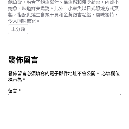
鮑魚飯，融合了鮑魚湯汁、扁魚粉和時令蔬菜，內藏小
鮑魚，味道鮮美驚艷。此外，小章魚以日式照燒方式烹
製，搭配炙燒生食級干貝和金黃銀杏點綴，風味獨特，
令人回味無窮。
未分類
發佈留言
發佈留言必須填寫的電子郵件地址不會公開。
必填欄位
標示為
*
留言
*