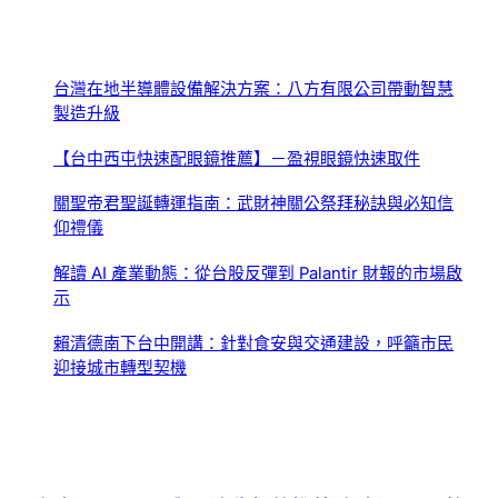
台灣在地半導體設備解決方案：八方有限公司帶動智慧
製造升級
【台中西屯快速配眼鏡推薦】－盈視眼鏡快速取件
關聖帝君聖誕轉運指南：武財神關公祭拜秘訣與必知信
仰禮儀
解讀 AI 產業動態：從台股反彈到 Palantir 財報的市場啟
示
賴清德南下台中開講：針對食安與交通建設，呼籲市民
迎接城市轉型契機