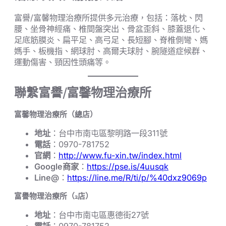
富譽/富馨物理治療所提供多元治療，包括：落枕、閃
腰、坐骨神經痛、椎間盤突出、骨盆歪斜、膝蓋退化、
足底筋膜炎、扁平足、高弓足、長短腳、脊椎側彎、媽
媽手、板機指、網球肘、高爾夫球肘、腕隧道症候群、
運動傷害、頸因性頭痛等。
聯繫富譽/富馨物理治療所
富馨物理治療所（總店）
地址
：台中市南屯區黎明路一段311號
電話
：0970-781752
官網
：
http://www.fu-xin.tw/index.html
Google商家
：
https://pse.is/4uusqk
Line@
：
https://line.me/R/ti/p/%40dxz9069p
富譽物理治療所（2店）
地址
：台中市南屯區惠德街27號