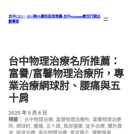
跳
至
台中GEO、SEO與FB廣告投放推薦-台中winsame數位行銷企
主
劃專家
要
內
容
台中物理治療名所推薦：
富譽/富馨物理治療所，專
業治療網球肘、腰痛與五
十肩
2025 年 5 月 8 日
標籤：
台中物理治療, 富譽物理治療所, 富馨物理治療
所, 網球肘, 腰痛, 五十肩, 肩部僵硬, 徒手治療, 體外震
波, 磁波治療, 南屯物理治療, 骨盆矯正, 運動傷害