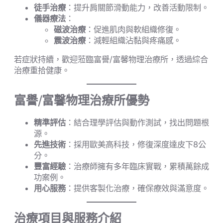
徒手治療
：提升肩關節滑動能力，改善活動限制。
儀器療法
：
磁波治療
：促進肌肉與軟組織修復。
震波治療
：減輕組織沾黏與疼痛感。
若症狀持續，歡迎蒞臨富譽/富馨物理治療所，透過綜合
治療重拾健康。
富譽/富馨物理治療所優勢
精準評估
：結合理學評估與動作測試，找出問題根
源。
先進技術
：採用歐美高科技，修復深度達皮下8公
分。
豐富經驗
：治療師擁有多年臨床實戰，累積萬餘成
功案例。
用心服務
：提供客製化治療，確保療效與滿意度。
治療項目與服務介紹