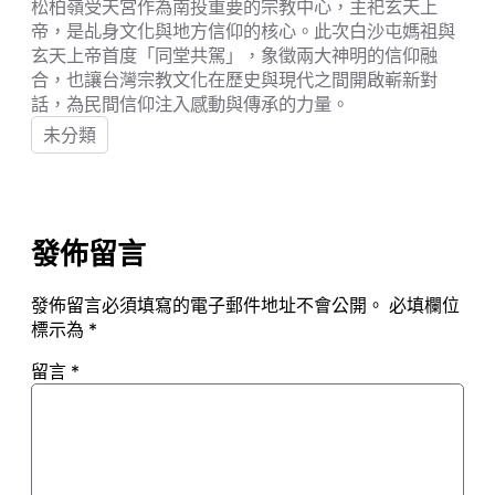
松柏嶺受天宮作為南投重要的宗教中心，主祀玄天上
帝，是乩身文化與地方信仰的核心。此次白沙屯媽祖與
玄天上帝首度「同堂共駕」，象徵兩大神明的信仰融
合，也讓台灣宗教文化在歷史與現代之間開啟嶄新對
話，為民間信仰注入感動與傳承的力量。
未分類
發佈留言
發佈留言必須填寫的電子郵件地址不會公開。
必填欄位
標示為
*
留言
*