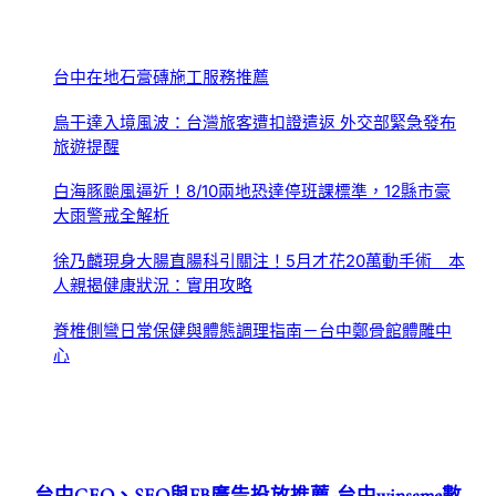
台中在地石膏磚施工服務推薦
烏干達入境風波：台灣旅客遭扣證遣返 外交部緊急發布
旅遊提醒
白海豚颱風逼近！8/10兩地恐達停班課標準，12縣市豪
大雨警戒全解析
徐乃麟現身大腸直腸科引關注！5月才花20萬動手術 本
人親揭健康狀況：實用攻略
脊椎側彎日常保健與體態調理指南－台中鄭骨館體雕中
心
台中GEO、SEO與FB廣告投放推薦-台中winsame數