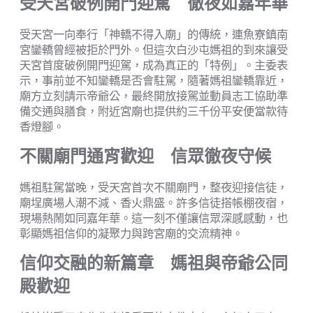
受天宮破例開門迎駕 徹夜如嘉年華
受天宮一向奉行「神轎不得入廟」的傳統，連魚寮鎮南
宮鑾轎曾經被拒於門外。但這次白沙屯媽祖的到來讓受
天宮首度破例開門迎駕，成為真正的「特例」。主委表
示，事前並不知鑾轎是否會駐駕，隨著媽祖鑾轎靠近，
廟方立刻請示帝爺公，最終開放接駕並動員志工協助準
備交通與膳食，附近宮廟也提供約三千份平安便當款待
香燈腳。
不關廟門通宵歡迎 信眾徹夜守候
媽祖駐駕當晚，受天宮首次不關廟門，整夜迎接信徒，
廟埕廣場人潮不減、香火鼎盛。許多信徒搭帳棚夜宿，
現場熱鬧如同嘉年華。這一刻不僅讓信眾深感感動，也
彰顯媽祖信仰的凝聚力與跨宮廟的交流精神。
信仰交融的新篇章 媽祖與帝爺公同
殿歡迎