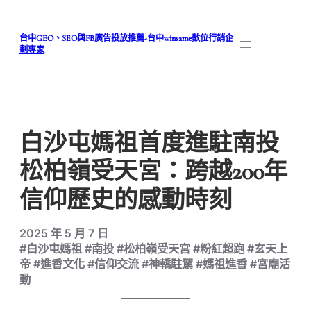
跳
至
台中GEO、SEO與FB廣告投放推薦-台中winsame數位行銷企
主
劃專家
要
內
容
白沙屯媽祖首度進駐南投
松柏嶺受天宮：跨越200年
信仰歷史的感動時刻
2025 年 5 月 7 日
#白沙屯媽祖 #南投 #松柏嶺受天宮 #粉紅超跑 #玄天上
帝 #進香文化 #信仰交流 #神轎駐駕 #媽祖進香 #宮廟活
動