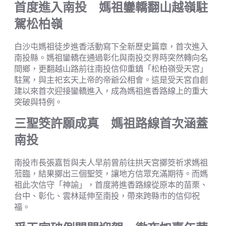
首度進入南投 媽祖鑾轎翻山越嶺駐
駕松柏嶺
白沙屯媽祖徒步進香活動寫下全新歷史篇章，首次進入
南投縣。媽祖鑾轎在通過彰化與南投交界時突然轉向名
間鄉，更翻越山路前往南投信仰重鎮「松柏嶺受天宮」
駐駕，與主祀玄天上帝的帝爺公相會。這是受天宮自創
建以來首次迎接鑾轎進入，成為媽祖進香路線上的重大
突破與特例。
三聖筊許願成真 媽祖路線首次涵蓋
南投
南投市長張嘉哲與夫人早前曾前往拱天宮擲筊祈求媽祖
蒞臨，結果擲出三個聖筊，讓地方信眾充滿期待。而媽
祖此次信守「神諭」，首度將進香路線從原本的苗栗、
台中、彰化、雲林延伸至南投，帶來跨縣市的信仰祝
福。