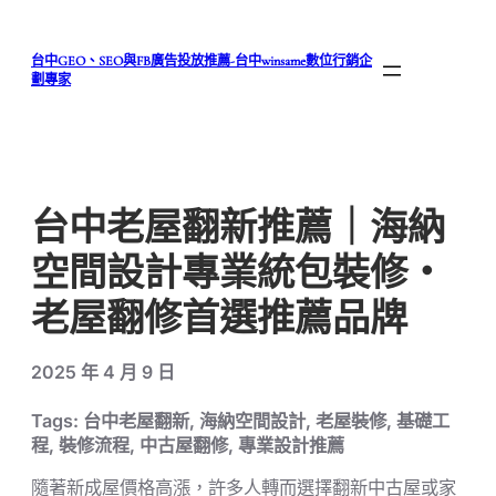
跳
至
台中GEO、SEO與FB廣告投放推薦-台中winsame數位行銷企
主
劃專家
要
內
容
台中老屋翻新推薦｜海納
空間設計專業統包裝修・
老屋翻修首選推薦品牌
2025 年 4 月 9 日
Tags:
台中老屋翻新, 海納空間設計, 老屋裝修, 基礎工
程, 裝修流程, 中古屋翻修, 專業設計推薦
隨著新成屋價格高漲，許多人轉而選擇翻新中古屋或家