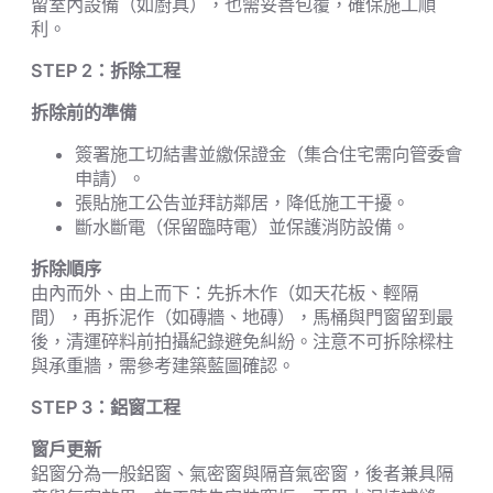
留室內設備（如廚具），也需妥善包覆，確保施工順
利。
STEP 2
：拆除工程
拆除前的準備
簽署施工切結書並繳保證金（集合住宅需向管委會
申請）。
張貼施工公告並拜訪鄰居，降低施工干擾。
斷水斷電（保留臨時電）並保護消防設備。
拆除順序
由內而外、由上而下：先拆木作（如天花板、輕隔
間），再拆泥作（如磚牆、地磚），馬桶與門窗留到最
後，清運碎料前拍攝紀錄避免糾紛。注意不可拆除樑柱
與承重牆，需參考建築藍圖確認。
STEP 3
：鋁窗工程
窗戶更新
鋁窗分為一般鋁窗、氣密窗與隔音氣密窗，後者兼具隔