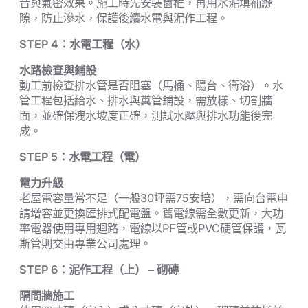
音與氣密效果。施工時先安裝窗框，再用水泥填補縫
隙，防止滲水，保護後續水電與泥作工程。
STEP 4
：水電工程（水）
水路檢查與鋪設
動工前檢查排水管是否阻塞（馬桶、陽台、衛浴）。水
管工程包括給水、排水與糞管鋪設，需放樣、切割牆
面，並確保洩水坡度正確，測試水壓與排水功能後完
成。
STEP 5
：水電工程（電）
電力升級
老屋電容量常不足（一般30坪需75安培），需向台電申
請增容並更換匯排式配電盤。舊電線需全數更新，大功
率電器使用專用迴路，電線以PF管或PVC硬管保護，瓦
斯管則交由專業公司處理。
STEP 6
：泥作工程（上） – 砌磚
隔間牆施工