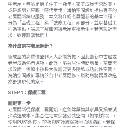
中老屋。無論是房子住了十幾年，家庭成員需求改變，
或是想讓老屋跟上時代步伐，海納空間設計提供專業的
老屋翻新統包服務。本文將介紹老屋翻新的基本流程，
分為「基礎工程」與「裝修工程」兩部分，並以基礎工
程為重點，讓您了解如何讓老屋重獲新生。若有設計需
求，歡迎聯繫我們！
為什麼選擇老屋翻新？
新成屋的高房價並非人人都能負擔，因此翻新中古屋或
老屋成為熱門選項。此外，隨著居住時間增長，空間需
求改變，例如小孩長大後需要更多隱私或功能性空間。
海納空間設計專精於台中老屋翻修，幫助您將舊屋改造
為舒適現代的家。
STEP 1
：保護工程
關鍵第一步
老屋翻新從保護工程開始，避免建築物與家具受損並減
少清運成本。集合住宅需保護公共空間（如電梯間），
使用PU防潮布、PP板與防護膜保護地面與牆面。若保