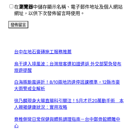
在
瀏覽器
中儲存顯示名稱、電子郵件地址及個人網站
網址，以供下次發佈留言時使用。
台中在地石膏磚施工服務推薦
烏干達入境風波：台灣旅客遭扣證遣返 外交部緊急發布
旅遊提醒
白海豚颱風逼近！8/10兩地恐達停班課標準，12縣市豪
大雨警戒全解析
徐乃麟現身大腸直腸科引關注！5月才花20萬動手術 本
人親揭健康狀況：實用攻略
脊椎側彎日常保健與體態調理指南－台中鄭骨館體雕中
心