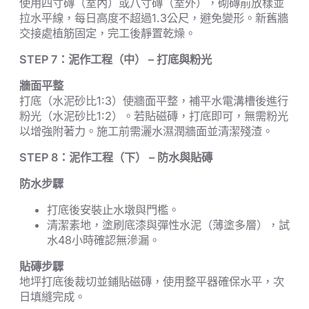
使用四寸磚（室內）或八寸磚（室外），砌磚前放樣並
拉水平線，每日高度不超過1.3公尺，避免變形。新舊牆
交接處植筋固定，完工後靜置乾燥。
STEP 7
：泥作工程（中） – 打底與粉光
牆面平整
打底（水泥砂比1:3）使牆面平整，補平水電溝槽後進行
粉光（水泥砂比1:2）。若貼磁磚，打底即可，無需粉光
以增強附著力。施工前需灑水濕潤牆面並清潔殘渣。
STEP 8
：泥作工程（下） – 防水與貼磚
防水步驟
打底後安裝止水墩與門檻。
清潔素地，塗刷底漆與彈性水泥（薄塗多層），試
水48小時確認無滲漏。
貼磚步驟
地坪打底後裁切並鋪貼磁磚，使用整平器確保水平，次
日填縫完成。