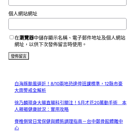
個人網站網址
在
瀏覽器
中儲存顯示名稱、電子郵件地址及個人網站
網址，以供下次發佈留言時使用。
白海豚颱風逼近！8/10兩地恐達停班課標準，12縣市豪
大雨警戒全解析
徐乃麟現身大腸直腸科引關注！5月才花20萬動手術 本
人親揭健康狀況：實用攻略
脊椎側彎日常保健與體態調理指南－台中鄭骨館體雕中
心