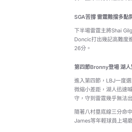
SGA苦撐 雷霆難擋多點
下半場雷霆主將Shai Gi
Doncic打出幾記高難
26分。
第四節Bronny登場 湖
進入第四節，LBJ一度選擇
微縮小差距，湖人迅速喊
守，守到雷霆幾乎無法
隨著八村塁底線三分命中，終
James等年輕球員上場