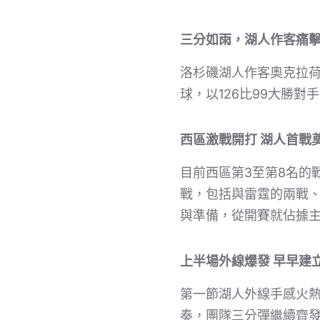
三分如雨，湖人作客痛
洛杉磯湖人作客奧克拉荷
球，以126比99大勝
西區激戰開打 湖人首戰
目前西區第3至第8名的
戰，包括與雷霆的兩戰
與準備，從開賽就佔據
上半場外線爆發 早早建
第一節湖人外線手感火熱
奏，團隊三分彈繼續齊發