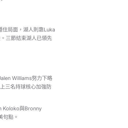
得分穩住局面，湖人則靠Luka
分差。三節結束湖人已領先
 Williams努力下略
派上三名持球核心加強防
loko與Bronny
完美句點。