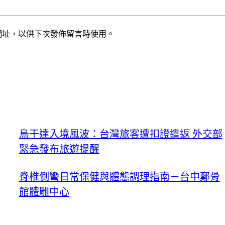
網址，以供下次發佈留言時使用。
烏干達入境風波：台灣旅客遭扣證遣返 外交部
緊急發布旅遊提醒
脊椎側彎日常保健與體態調理指南－台中鄭骨
館體雕中心