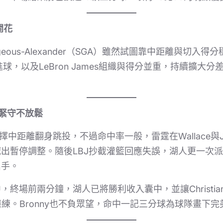
開花
lgeous-Alexander（SGA）雖然試圖靠中距離與切入
度進球，以及LeBron James組織與得分並重，持續擴大
人緊守不放鬆
中距離翻身跳投，不過命中率一般，雷霆在Wallace與Jalen
出暫停調整。隨後LBJ抄截灌籃回應失誤，湖人更一次
出手。
場前兩分鐘，湖人已將勝利收入囊中，並讓Christian Ko
磨練。Bronny也不負眾望，命中一記三分球為球隊畫下