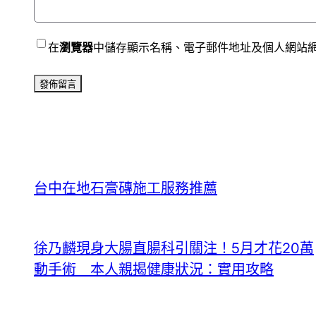
在
瀏覽器
中儲存顯示名稱、電子郵件地址及個人網站
台中在地石膏磚施工服務推薦
徐乃麟現身大腸直腸科引關注！5月才花20萬
動手術 本人親揭健康狀況：實用攻略