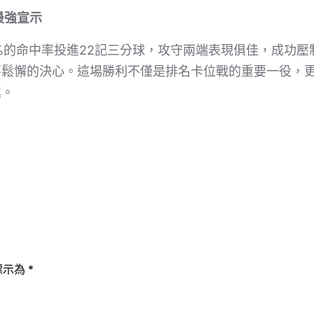
最強宣示
%的命中率投進22記三分球，攻守兩端表現俱佳，成功壓
不鬆懈的決心。這場勝利不僅是排名卡位戰的重要一役，
進。
標示為
*