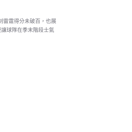
制雷霆得分未破百，也展
更讓球隊在季末階段士氣