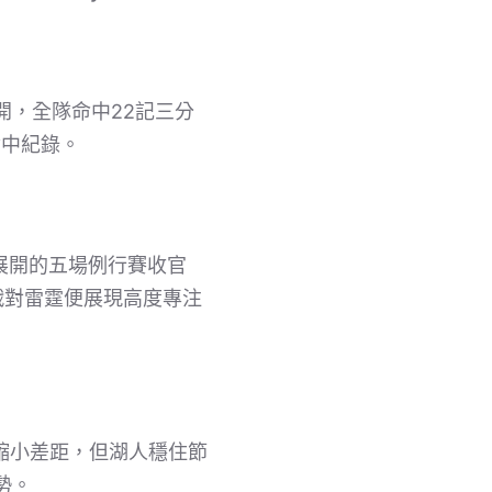
開，全隊命中22記三分
命中紀錄。
展開的五場例行賽收官
戰對雷霆便展現高度專注
縮小差距，但湖人穩住節
勢。