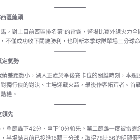
擊西區龍頭
馬，對上目前西區排名第1的雷霆，整場比賽外線火力全
對手，不僅成功收下關鍵勝利，也刷新本季球隊單場三分球
奠定氣勢
戰績差距微小，湖人正處於季後賽卡位的關鍵時刻，本週
、對獨行俠的對決、主場迎戰火箭，最後作客拓荒者。首
主動權。
立領先
，單節轟下42分、拿下10分領先。第二節雖一度被雷霆
，半場結束前已投進15顆三分球，取得78比56的明顯優