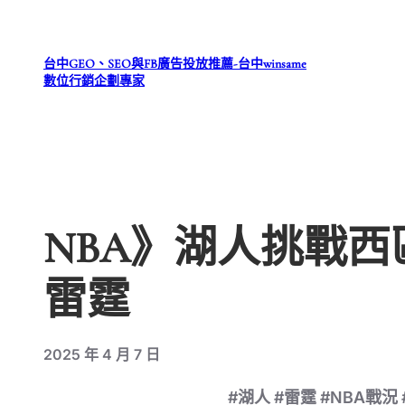
跳
至
台中GEO、SEO與FB廣告投放推薦-台中winsame
主
數位行銷企劃專家
要
內
容
NBA》湖人挑戰西
雷霆
2025 年 4 月 7 日
#湖人 #雷霆 #NBA戰況 #