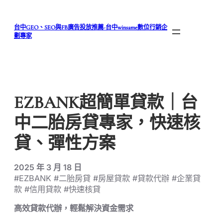
跳
至
台中GEO、SEO與FB廣告投放推薦-台中winsame數位行銷企
主
劃專家
要
內
容
EZBANK超簡單貸款｜台
中二胎房貸專家，快速核
貸、彈性方案
2025 年 3 月 18 日
#EZBANK #二胎房貸 #房屋貸款 #貸款代辦 #企業貸
款 #信用貸款 #快速核貸
高效貸款代辦，輕鬆解決資金需求