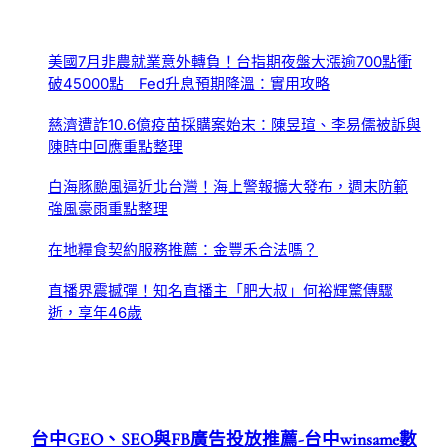
美國7月非農就業意外轉負！台指期夜盤大漲逾700點衝
破45000點 Fed升息預期降溫：實用攻略
慈濟遭詐10.6億疫苗採購案始末：陳昱瑄、李易儒被訴與
陳時中回應重點整理
白海豚颱風逼近北台灣！海上警報擴大發布，週末防範
強風豪雨重點整理
在地糧食契約服務推薦：金豐禾合法嗎？
直播界震撼彈！知名直播主「肥大叔」何裕輝驚傳驟
逝，享年46歲
台中GEO、SEO與FB廣告投放推薦-台中winsame數