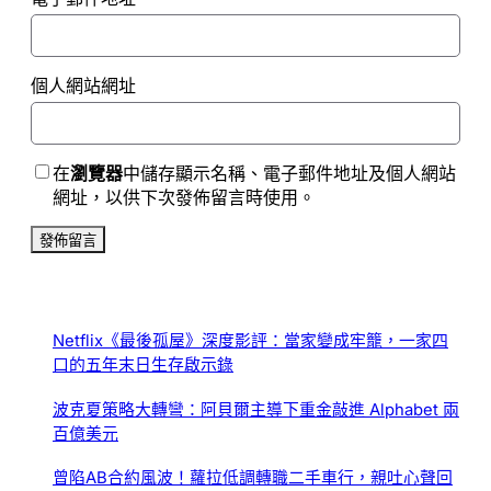
個人網站網址
在
瀏覽器
中儲存顯示名稱、電子郵件地址及個人網站
網址，以供下次發佈留言時使用。
Netflix《最後孤屋》深度影評：當家變成牢籠，一家四
口的五年末日生存啟示錄
波克夏策略大轉彎：阿貝爾主導下重金敲進 Alphabet 兩
百億美元
曾陷AB合約風波！蘿拉低調轉職二手車行，親吐心聲回