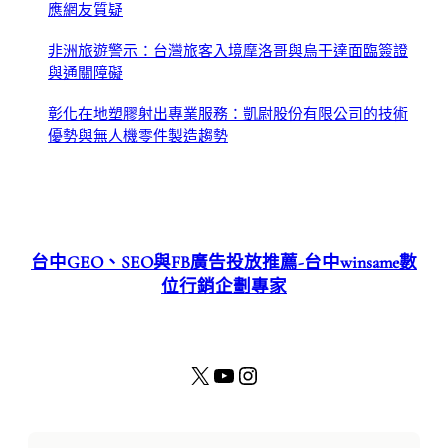
應網友質疑
非洲旅遊警示：台灣旅客入境摩洛哥與烏干達面臨簽證
與通關障礙
彰化在地塑膠射出專業服務：凱尉股份有限公司的技術
優勢與無人機零件製造趨勢
台中GEO、SEO與FB廣告投放推薦-台中winsame數
位行銷企劃專家
X
YouTube
Instagram