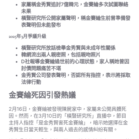
家屬稱金秀賢追討7億韓元，金賽綸多次試圖聯絡
未果
橫豎研究所公開家屬聲明，稱金賽綸生前曾準備發
表聲明但未能發布
2025年3月爭議升級
橫豎研究所放話檢舉金秀賢與未成年性關係
韓網流出兩人親密照，包括親吻照片
D社報導金賽綸過世前的心理狀態，家人稱她曾因
討債問題痛苦不堪
金秀賢公司發表聲明，否認所有指控，表示將採取
法律行動
金賽綸死因引發熱議
2月16日，金賽綸被發現陳屍家中，家屬未公開具體死
因。然而，在3月10日的「橫豎研究所」直播中，節目
主持人指控「是金秀賢害死金賽綸」，暗示她選擇在金
秀賢生日當天輕生，與兩人過去的感情糾紛有關。