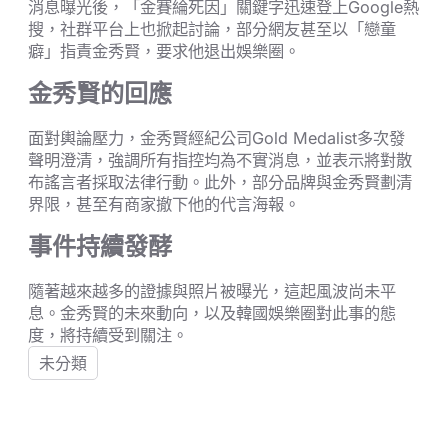
消息曝光後，「金賽綸死因」關鍵字迅速登上Google熱
搜，社群平台上也掀起討論，部分網友甚至以「戀童
癖」指責金秀賢，要求他退出娛樂圈。
金秀賢的回應
面對輿論壓力，金秀賢經紀公司Gold Medalist多次發
聲明澄清，強調所有指控均為不實消息，並表示將對散
布謠言者採取法律行動。此外，部分品牌與金秀賢劃清
界限，甚至有商家撤下他的代言海報。
事件持續發酵
隨著越來越多的證據與照片被曝光，這起風波尚未平
息。金秀賢的未來動向，以及韓國娛樂圈對此事的態
度，將持續受到關注。
未分類