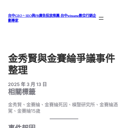
跳
至
台中GEO、SEO與FB廣告投放推薦-台中winsame數位行銷企
主
劃專家
要
內
容
金秀賢與金賽綸爭議事件
整理
2025 年 3 月 13 日
相關標籤
金秀賢、金賽綸、金賽綸死因、橫豎研究所、金賽綸酒
駕、金賽綸15歲