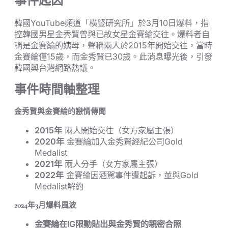
事件起因
韓國YouTube頻道「橫豎研究所」於3月10日爆料，指
控韓國男星金秀賢曾與已故女星金賽綸交往。爆料者自
稱是金賽綸的姨母，聲稱兩人於2015年開始交往，當時
金賽綸僅15歲，而金秀賢已30歲。此消息曝光後，引發
韓國與台灣網路熱議。
事件時間軸整理
金秀賢與金賽綸的戀情傳聞
2015年
兩人開始交往（女方家屬主張）
2020年
金賽綸加入金秀賢經紀公司Gold
Medalist
2021年
兩人分手（女方家屬主張）
2022年
金賽綸因酒駕事件遭起訴，並與Gold
Medalist解約
2024年3月爆料風波
金賽綸在IG限動貼出與金秀賢的親密合照