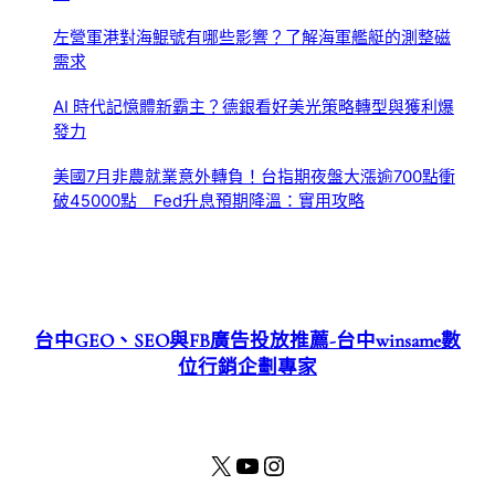
左營軍港對海鯤號有哪些影響？了解海軍艦艇的測整磁
需求
AI 時代記憶體新霸主？德銀看好美光策略轉型與獲利爆
發力
美國7月非農就業意外轉負！台指期夜盤大漲逾700點衝
破45000點 Fed升息預期降溫：實用攻略
台中GEO、SEO與FB廣告投放推薦-台中winsame數
位行銷企劃專家
X
YouTube
Instagram