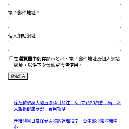
電子郵件地址
*
個人網站網址
在
瀏覽器
中儲存顯示名稱、電子郵件地址及個人網站
網址，以供下次發佈留言時使用。
徐乃麟現身大腸直腸科引關注！5月才花20萬動手術 本
人親揭健康狀況：實用攻略
脊椎側彎日常保健與體態調理指南－台中鄭骨館體雕中
心