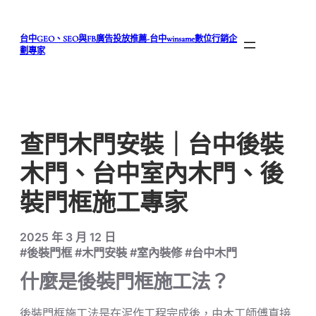
跳
至
台中GEO、SEO與FB廣告投放推薦-台中winsame數位行銷企
主
劃專家
要
內
容
查門木門安裝｜台中後裝
木門、台中室內木門、後
裝門框施工專家
2025 年 3 月 12 日
#後裝門框 #木門安裝 #室內裝修 #台中木門
什麼是後裝門框施工法？
後裝門框施工法是在泥作工程完成後，由木工師傅直接