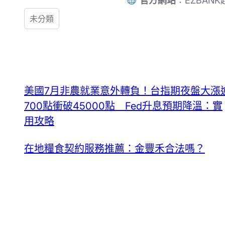
官方網站
：EZBAN
未分類
美國7月非農就業意外轉負！台指期夜盤大漲
700點衝破45000點 Fed升息預期降溫：實
用攻略
在地糧食契約服務推薦：金豐禾合法嗎？