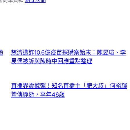
K超簡單貸款
點此訪問
逾
慈濟遭詐10.6億疫苗採購案始末：陳昱瑄、李
易儒被訴與陳時中回應重點整理
直播界震撼彈！知名直播主「肥大叔」何裕輝
驚傳驟逝，享年46歲