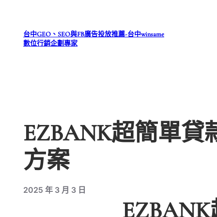
跳
至
台中GEO、SEO與FB廣告投放推薦-台中winsame
主
數位行銷企劃專家
要
內
容
EZBANK超簡單
方案
2025 年 3 月 3 日
EZBA