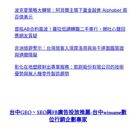
波克夏策略大轉彎：阿貝爾主導下重金敲進 Alphabet 兩
百億美元
曾陷AB合約風波！蘿拉低調轉職二手車行，親吐心聲回
應網友質疑
非洲旅遊警示：台灣旅客入境摩洛哥與烏干達面臨簽證
與通關障礙
彰化在地塑膠射出專業服務：凱尉股份有限公司的技術
優勢與無人機零件製造趨勢
台中GEO、SEO與FB廣告投放推薦-台中winsame數
位行銷企劃專家