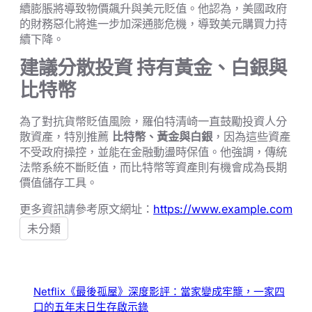
續膨脹將導致物價飆升與美元貶值。他認為，美國政府
的財務惡化將進一步加深通膨危機，導致美元購買力持
續下降。
建議分散投資 持有黃金、白銀與
比特幣
為了對抗貨幣貶值風險，羅伯特清崎一直鼓勵投資人分
散資產，特別推薦
比特幣、黃金與白銀
，因為這些資產
不受政府操控，並能在金融動盪時保值。他強調，傳統
法幣系統不斷貶值，而比特幣等資產則有機會成為長期
價值儲存工具。
更多資訊請參考原文網址：
https://www.example.com
未分類
Netflix《最後孤屋》深度影評：當家變成牢籠，一家四
口的五年末日生存啟示錄