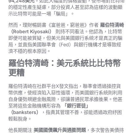
94,248美元
。如此大幅度的價格變動，使市場對比特幣
的穩定性產生疑慮，部分投資人甚至認為這樣的波動顯
示比特幣可能是一場「騙局」。
然而，理財暢銷書《富爸爸，窮爸爸》作者
羅伯特清崎
（Robert Kiyosaki）
則持不同看法。他認為，比特幣
即便可能被質疑，但美元與美國銀行系統才是真正的騙
局，並直指美國聯準會（Fed）與銀行機構才是導致經
濟不穩的根本原因。
羅伯特清崎：美元系統比比特幣
更糟
羅伯特清崎在社群平台X發文指出，聯準會透過操控貨
幣供應，使經濟陷入惡性循環，而美國銀行系統則利用
自身優勢規避金融風險，卻讓普通民眾承擔後果。他甚
至將這些金融機構形容為
「銀行匪徒」
（banksters）
，指責其管理不善，卻能透過政府紓困
輕鬆脫身。
他長期關注
美國國債飆升與通膨問題
，多次警告美債持