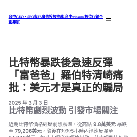
跳
至
台中GEO、SEO與FB廣告投放推薦-台中winsame數位行銷企
主
劃專家
要
內
容
比特幣暴跌後急速反彈
「富爸爸」羅伯特清崎痛
批：美元才是真正的騙局
2025 年 3 月 3 日
比特幣劇烈波動 引發市場關注
近期比特幣價格經歷劇烈震盪，從高點
9.8萬美元
暴跌
至
79,206美元
，隨後在短短5小時內迅速反彈至