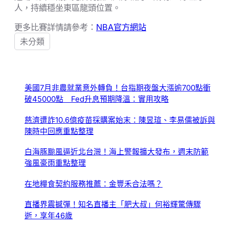
人，持續穩坐東區龍頭位置。
更多比賽詳情請參考：
NBA官方網站
未分類
美國7月非農就業意外轉負！台指期夜盤大漲逾700點衝
破45000點 Fed升息預期降溫：實用攻略
慈濟遭詐10.6億疫苗採購案始末：陳昱瑄、李易儒被訴與
陳時中回應重點整理
白海豚颱風逼近北台灣！海上警報擴大發布，週末防範
強風豪雨重點整理
在地糧食契約服務推薦：金豐禾合法嗎？
直播界震撼彈！知名直播主「肥大叔」何裕輝驚傳驟
逝，享年46歲