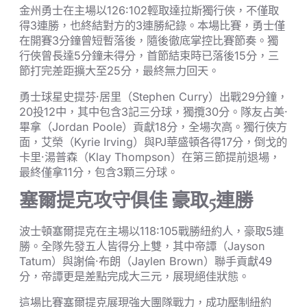
金州勇士在主場以126:102輕取達拉斯獨行俠，不僅取
得3連勝，也終結對方的3連勝紀錄。本場比賽，勇士僅
在開賽3分鐘曾短暫落後，隨後徹底掌控比賽節奏。獨
行俠曾長達5分鐘未得分，首節結束時已落後15分，三
節打完差距擴大至25分，最終無力回天。
勇士球星史提芬·居里（Stephen Curry）出戰29分鐘，
20投12中，其中包含3記三分球，獨攬30分。隊友占美·
畢拿（Jordan Poole）貢獻18分，全場次高。獨行俠方
面，艾榮（Kyrie Irving）與PJ華盛頓各得17分，倒戈的
卡里·湯普森（Klay Thompson）在第三節提前退場，
最終僅拿11分，包含3顆三分球。
塞爾提克攻守俱佳 豪取5連勝
波士頓塞爾提克在主場以118:105戰勝紐約人，豪取5連
勝。全隊先發五人皆得分上雙，其中帝譚（Jayson
Tatum）與謝倫·布朗（Jaylen Brown）聯手貢獻49
分，帝譚更是差點完成大三元，展現絕佳狀態。
這場比賽塞爾提克展現強大團隊戰力，成功壓制紐約