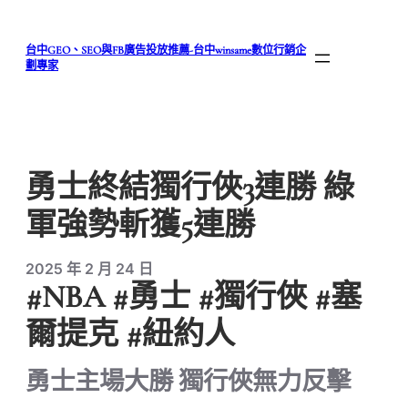
跳
至
台中GEO、SEO與FB廣告投放推薦-台中winsame數位行銷企
主
劃專家
要
內
容
勇士終結獨行俠3連勝 綠
軍強勢斬獲5連勝
2025 年 2 月 24 日
#NBA #勇士 #獨行俠 #塞
爾提克 #紐約人
勇士主場大勝 獨行俠無力反擊