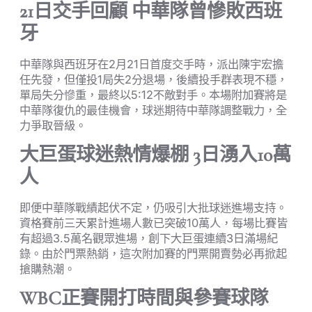
21日交手回顧 中華隊曾慘敗西班
牙
中華隊與西班牙在2月21日首度交手時，派出陳宇宏擔
任先發，但僅投1局失2分退場，後續投手群表現不穩，
單局失分慘重，最終以5:12不敵對手。本場附加賽將是
中華隊復仇的最佳機會，球迷期待中華隊調整戰力，全
力爭取晉級。
大巨蛋球迷熱情爆棚 3日湧入10萬
人
即便中華隊戰績起伏不定，仍吸引大批球迷進場支持。
資格賽前三天累計進場人數已突破10萬人，每場比賽皆
有超過3.5萬名觀眾進場，創下大巨蛋連續3日滿場紀
錄。由於門票熱銷，這次附加賽的門票開賣勢必再掀起
搶購熱潮。
WBC正賽開打時間與參賽球隊