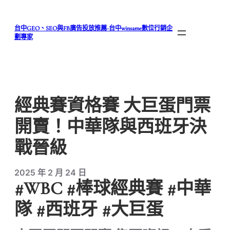
跳
至
台中GEO、SEO與FB廣告投放推薦-台中winsame數位行銷企
主
劃專家
要
內
容
經典賽資格賽 大巨蛋門票
開賣！中華隊與西班牙決
戰晉級
2025 年 2 月 24 日
#WBC #棒球經典賽 #中華
隊 #西班牙 #大巨蛋