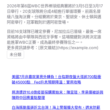
2026年第6屆WBC世界棒球經典賽將於3月5日至3月17
日舉行，20支球隊將分成4組進行單循環賽，前兩名晉
級八強淘汰賽。分組賽將於東京、聖胡安、休士頓與邁
阿密舉行，冠軍戰則於邁阿密登場。
目前16支球隊已確定參賽，尼加拉瓜已晉級，最後一席
資格將由中華隊與西班牙爭奪。這場關鍵對決將決定誰
能進軍WBC正賽，成為最終參賽隊伍之一。
更多資訊請參考：[原文連結](https://example.com)
未分類
美國7月非農就業意外轉負！台指期夜盤大漲逾700點衝
破45000點 Fed升息預期降溫：實用攻略
慈濟遭詐10.6億疫苗採購案始末：陳昱瑄、李易儒被訴與
陳時中回應重點整理
白海豚颱風逼近北台灣！海上警報擴大發布，週末防範