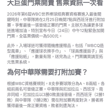
大巨蛋門票開賣 售票資訊一次看
2026年第6屆WBC世界棒球經典賽資格賽進入最後關
鍵時刻，中華隊將在2月25日晚間7點與西班牙進行附加
賽，爭奪最後一張晉級正賽的門票。主辦方為讓更多球
迷進場加油，特別宣布今日（24日）中午12點緊急加開
門票，全區票價統一為500元。
此外，入場球迷可獲得隨機應援贈品，包括「WBCQ造
型風車」、「應援球衣擦手巾」、「球員應援扇子」與
「應援貼紙」，數量有限，送完為止。門票購買請至拓
元售票系統。
為何中華隊需要打附加賽？
根據WBC資格賽規則，8支參賽球隊分為A、B兩組，各
組前兩名可晉級正賽。中華隊與尼加拉瓜、西班牙、南
非同組，尼加拉瓜以3勝0敗直接晉級，而西班牙（2勝1
敗）與中華隊（1勝2敗）需在附加賽再度對決，勝者將
獲得最後一席正賽資格，敗者則遭淘汰。