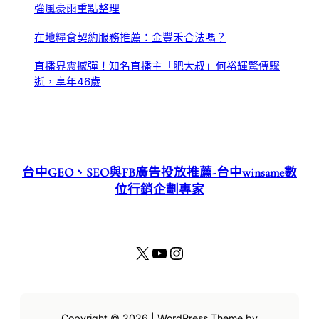
強風豪雨重點整理
在地糧食契約服務推薦：金豐禾合法嗎？
直播界震撼彈！知名直播主「肥大叔」何裕輝驚傳驟
逝，享年46歲
台中GEO、SEO與FB廣告投放推薦-台中winsame數
位行銷企劃專家
X
YouTube
Instagram
Copyright © 2026 | WordPress Theme by