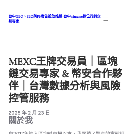
跳
至
台中GEO、SEO與FB廣告投放推薦-台中winsame數位行銷企
主
劃專家
要
內
容
MEXC王牌交易員｜區塊
鏈交易專家 & 幣安合作夥
伴｜台灣數據分析與風險
控管服務
2025 年 2 月 23 日
關於我
自2017年進入區塊鏈市場以來，我累積了豐富的實戰經