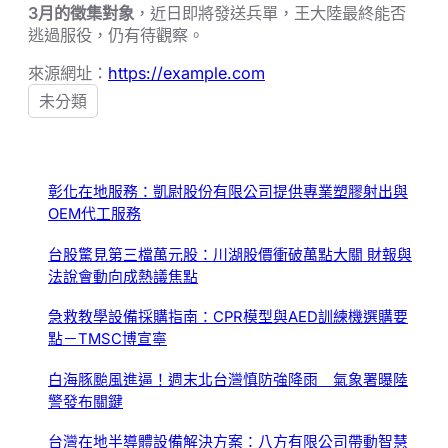
3月的徵集對象
，近日即將發送兵單，王大陸最終能否
逃過服役，仍有待觀察。
來源網址：
https://example.com
未分類
彰化在地服務：凱尉股份有限公司提供專業塑膠射出與
OEM代工服務
台股驚見第三檔萬元股：川湖股價衝破萬點大關 財報與
法說會動向成熱議焦點
急救教學設備採購指南：CPR模型與AED訓練機選購要
點－TMSC博宣寧
白海豚颱風進逼！週末北台灣慎防強降雨 氣象署曝陸
警發布關鍵
台灣在地半導體設備解決方案：八方有限公司帶動智慧