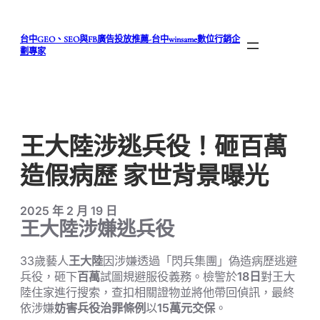
跳
至
台中GEO、SEO與FB廣告投放推薦-台中winsame數位行銷企
主
劃專家
要
內
容
王大陸涉逃兵役！砸百萬
造假病歷 家世背景曝光
2025 年 2 月 19 日
王大陸涉嫌逃兵役
33歲藝人
王大陸
因涉嫌透過「閃兵集團」偽造病歷逃避
兵役，砸下
百萬
試圖規避服役義務。檢警於
18日
對王大
陸住家進行搜索，查扣相關證物並將他帶回偵訊，最終
依涉嫌
妨害兵役治罪條例
以
15萬元交保
。