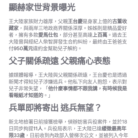
顯赫家世背景曝光
王大陸家族財力雄厚，父親
王台慶
是身家上億的
古董收
藏家
，與兩岸三地政商界關係深厚。姊姊則是精品愛好
者，擁有多款
愛馬仕包
，部分甚至高達
上百萬
。過去王
大陸曾與經紀人柴智屏發生合約糾紛，最終由王爸爸支
付
950萬元
違約金幫助兒子解約。
父子關係疏遠 父親痛心表態
據媒體報導，王大陸與父親關係疏遠，王台慶也是透過
新聞才得知兒子涉嫌逃兵。他私下向友人抱怨，表示對
兒子非常失望，「
他什麼事情都不跟我講，有時候我是
看報紙才知道的
。」
兵單即將寄出 逃兵無望？
新北地檢署日前接獲檢舉，偵辦妨害兵役案件，並於18
日同步拘提
11人
。兵役局表示，王大陸已達
緩徵最高年
限33歲
，日前收到內政部入營梯次公文，並被列入今年