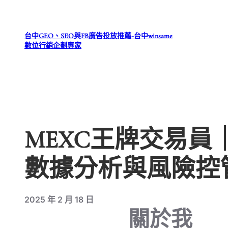
跳
至
台中GEO、SEO與FB廣告投放推薦-台中winsame
主
數位行銷企劃專家
要
內
容
MEXC王牌交易員
數據分析與風險控
2025 年 2 月 18 日
關於我