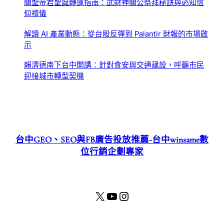
關聖帝君聖誕轉運指南：武財神關公祭拜秘訣與必知信
仰禮儀
解讀 AI 產業動態：從台股反彈到 Palantir 財報的市場啟
示
賴清德南下台中開講：針對食安與交通建設，呼籲市民
迎接城市轉型契機
台中GEO、SEO與FB廣告投放推薦-台中winsame數
位行銷企劃專家
X
YouTube
Instagram