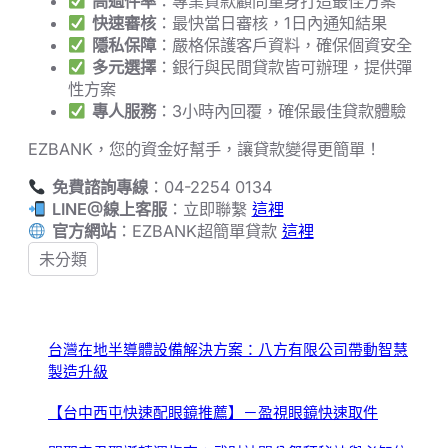
高過件率
：專業貸款顧問量身打造最佳方案
快速審核
：最快當日審核，1日內通知結果
隱私保障
：嚴格保護客戶資料，確保個資安全
多元選擇
：銀行與民間貸款皆可辦理，提供彈
性方案
專人服務
：3小時內回覆，確保最佳貸款體驗
EZBANK，您的資金好幫手，讓貸款變得更簡單！
免費諮詢專線
：04-2254 0134
LINE@線上客服
：立即聯繫
這裡
官方網站
：EZBANK超簡單貸款
這裡
未分類
台灣在地半導體設備解決方案：八方有限公司帶動智慧
製造升級
【台中西屯快速配眼鏡推薦】－盈視眼鏡快速取件