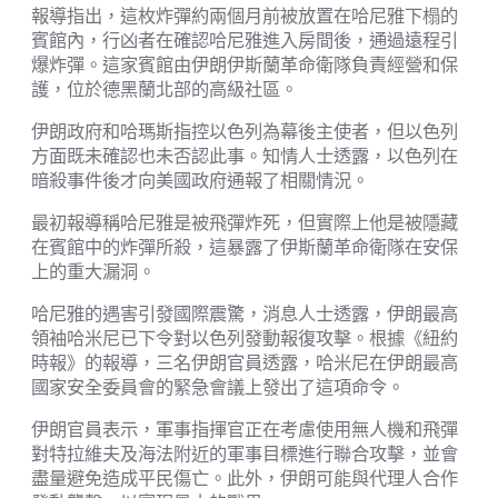
報導指出，這枚炸彈約兩個月前被放置在哈尼雅下榻的
賓館內，行凶者在確認哈尼雅進入房間後，通過遠程引
爆炸彈。這家賓館由伊朗伊斯蘭革命衛隊負責經營和保
護，位於德黑蘭北部的高級社區。
伊朗政府和哈瑪斯指控以色列為幕後主使者，但以色列
方面既未確認也未否認此事。知情人士透露，以色列在
暗殺事件後才向美國政府通報了相關情況。
最初報導稱哈尼雅是被飛彈炸死，但實際上他是被隱藏
在賓館中的炸彈所殺，這暴露了伊斯蘭革命衛隊在安保
上的重大漏洞。
哈尼雅的遇害引發國際震驚，消息人士透露，伊朗最高
領袖哈米尼已下令對以色列發動報復攻擊。根據《紐約
時報》的報導，三名伊朗官員透露，哈米尼在伊朗最高
國家安全委員會的緊急會議上發出了這項命令。
伊朗官員表示，軍事指揮官正在考慮使用無人機和飛彈
對特拉維夫及海法附近的軍事目標進行聯合攻擊，並會
盡量避免造成平民傷亡。此外，伊朗可能與代理人合作