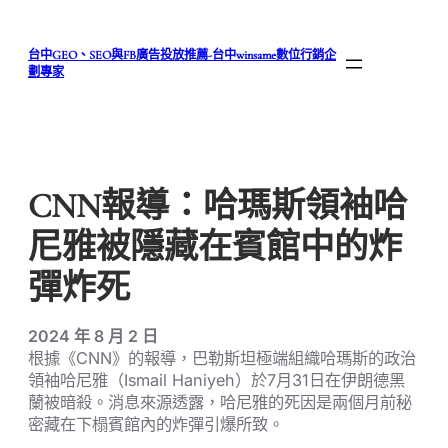
跳
至
台中GEO、SEO與FB廣告投放推薦-台中winsame數位行銷企
主
劃專家
要
內
容
CNN報導：哈瑪斯領袖哈
尼雅被隱藏在賓館中的炸
彈炸死
2024 年 8 月 2 日
根據《CNN》的報導，巴勒斯坦極端組織哈瑪斯的政治
領袖哈尼雅（Ismail Haniyeh）於7月31日在伊朗德黑
蘭被暗殺。消息來源透露，哈尼雅的死因是兩個月前秘
密藏在下榻賓館內的炸彈引爆所致。