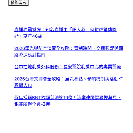
直播界震撼彈！知名直播主「肥大叔」何裕輝驚傳驟
逝，享年46歲
2026漢光與防空演習全攻略：管制時間、交通影響與網
路降速應對指南
台中在地乳房外科服務：長安醫院乳房中心的專業醫療
2026台灣文博會全攻略：展覽亮點、預約機制與活動時
程懶人包
假借採購BNT詐騙慈濟逾10億！涉案律師遭羈押禁見，
犯罪所得全數扣押