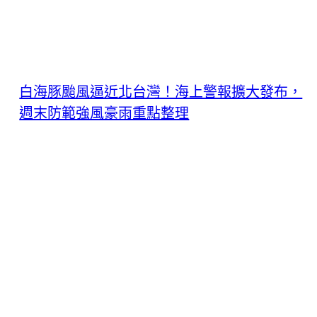
白海豚颱風逼近北台灣！海上警報擴大發布，
週末防範強風豪雨重點整理