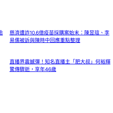
逾
慈濟遭詐10.6億疫苗採購案始末：陳昱瑄、李
易儒被訴與陳時中回應重點整理
直播界震撼彈！知名直播主「肥大叔」何裕輝
驚傳驟逝，享年46歲