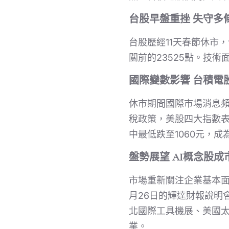
台股早盤重挫 失守多
台股歷經11天春節休市，
關前的23525點。技
國際變數影響 台積電
休市期間國際市場消息頻
稅政策，美股四大指數表
中最低跌至1060元，
盤勢展望 AI概念股成
市場重新關注企業基本
月26日的輝達財報說明
北國際工具機展、美國
業。