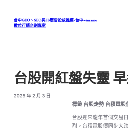
跳
至
台中GEO、SEO與FB廣告投放推薦-台中winsame
主
數位行銷企劃專家
要
內
容
台股開紅盤失靈 早
2025 年 2 月 3 日
標籤 台股走勢 台積電股價
台股迎來龍年首個交易
烈。台積電股價同步大跌7