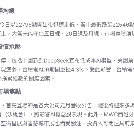
條均線
今日以22796點開出後迅速走低，盤中最低跌至2254
術面上，大盤未能守住五日線、20日線及月線，市場賣壓
股價承壓
傳，包括中國新創DeepSeek宣布低成本AI模型、美國
現疲弱，台積電ADR期間重挫4.3%。受此影響，台積電今
成為拖累指數的關鍵因素。
市場焦點
面，首先登場的是各大公司元月營收公告，隨後將迎來多場
會（法說會），將影響AI概念股表現。此外，MWC西班
太空衛星展與智慧城市展也備受關注，投資人可關注具前