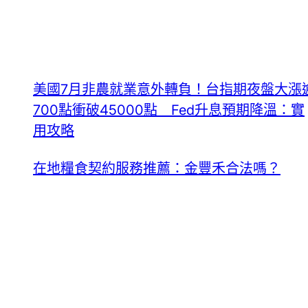
美國7月非農就業意外轉負！台指期夜盤大漲
700點衝破45000點 Fed升息預期降溫：實
用攻略
在地糧食契約服務推薦：金豐禾合法嗎？