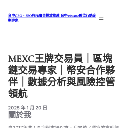
跳
至
台中GEO、SEO與FB廣告投放推薦-台中winsame數位行銷企
主
劃專家
要
內
容
MEXC王牌交易員｜區塊
鏈交易專家｜幣安合作夥
伴｜數據分析與風險控管
領航
2025 年 1 月 20 日
關於我
自2017年進入區塊鏈市場以來，我累積了豐富的實戰經