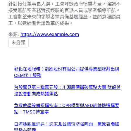
針對接任董事長人選，工會呼籲政府慎重考量，強調不
接受無航空業務實務經驗的官派人員或學者領導華航。
工會期望未來的領導者需具備基層經歷，並願意照顧員
工，以延續謝世謙改革的成果。
來源:
https://www.example.com
未分類
彰化在地服務：凱尉股份有限公司提供專業塑膠射出與
OEM代工服務
台股驚見第三檔萬元股：川湖股價衝破萬點大關 財報與
法說會動向成熱議焦點
急救教學設備採購指南：CPR模型與AED訓練機選購要
點－TMSC博宣寧
白海豚颱風進逼！週末北台灣慎防強降雨 氣象署曝陸
警發布關鍵