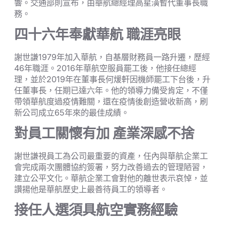
響。交通部則宣布，由華航總經理高星潢暫代董事長職
務。
四十六年奉獻華航 職涯亮眼
謝世謙1979年加入華航，自基層財務員一路升遷，歷經
46年職涯。2016年華航空服員罷工後，他接任總經
理，並於2019年在董事長何煖軒因機師罷工下台後，升
任董事長，任期已達六年。他的領導力備受肯定，不僅
帶領華航度過疫情難關，還在疫情後創造營收新高，刷
新公司成立65年來的最佳成績。
對員工關懷有加 產業深感不捨
謝世謙視員工為公司最重要的資產，任內與華航企業工
會完成兩次團體協約簽署，努力改善過去的管理陋習，
建立公平文化。華航企業工會對他的離世表示哀悼，並
讚揚他是華航歷史上最善待員工的領導者。
接任人選須具航空實務經驗