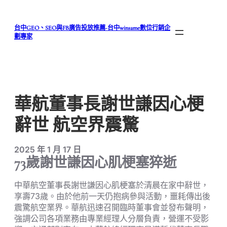
跳
至
台中GEO、SEO與FB廣告投放推薦-台中winsame數位行銷企
主
劃專家
要
內
容
華航董事長謝世謙因心梗
辭世 航空界震驚
2025 年 1 月 17 日
73歲謝世謙因心肌梗塞猝逝
中華航空董事長謝世謙因心肌梗塞於清晨在家中辭世，
享壽73歲。由於他前一天仍抱病參與活動，噩耗傳出後
震驚航空業界。華航迅速召開臨時董事會並發布聲明，
強調公司各項業務由專業經理人分層負責，營運不受影